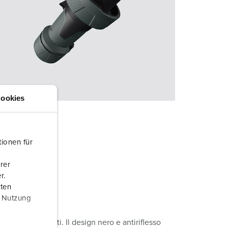
ookies
ionen für
rer
r.
aten
r Nutzung
uità per gli eventi. Il design nero e antiriflesso