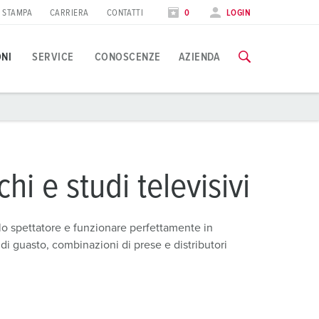
STAMPA
CARRIERA
CONTATTI
0
LOGIN
ONI
SERVICE
CONOSCENZE
AZIENDA
pplicazioni specifiche
orso di formazione
iere
utte le informazioni sui nostri corsi di formazione e sulle visit
ndustria alimentare
ate internazionali
hi e studi televisivi
olico
AI CORSI DI FORMAZIONE
allo spettatore e funzionare perfettamente in
utomotive
i guasto, combinazioni di prese e distributori
entri logistici
entri dati