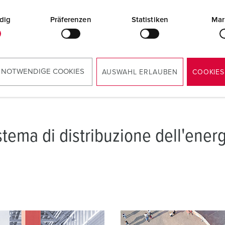
completa perfettamente i prodotti:
dig
Präferenzen
Statistiken
Mar
QUADRI FISSI E SOLUZIONI MOBILI
 NOTWENDIGE COOKIES
AUSWAHL ERLAUBEN
COOKIES
istema di distribuzione dell'ener