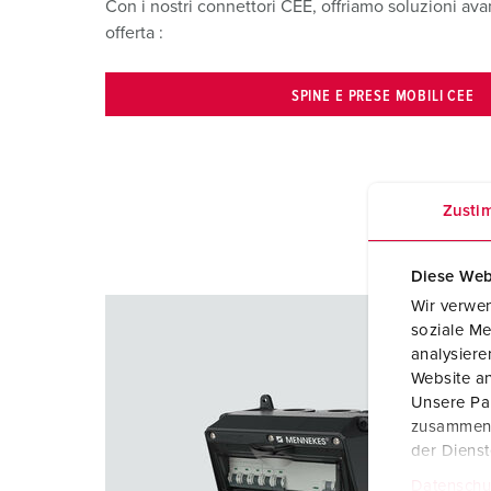
Con i nostri connettori CEE, offriamo soluzioni ava
offerta :
SPINE E PRESE MOBILI CEE
Zusti
Diese Web
Wir verwen
soziale Me
analysier
Website an
Unsere Par
zusammen, 
der Diens
Datenschu