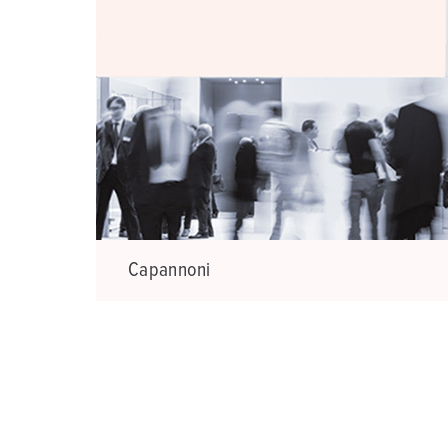
h
l
Capannoni