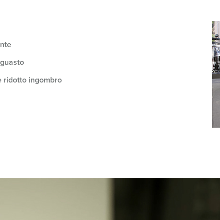
Tecnologia dati / rete
V
Esecuzioni speciali
P
ente
Prodotti complementari
D
 guasto
S
e ridotto ingombro
S