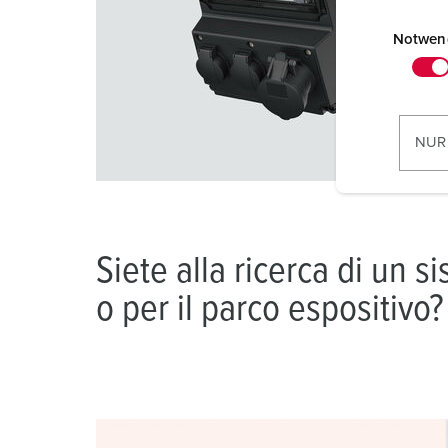
E
i
Notwen
n
w
i
l
NUR
l
i
g
u
n
Siete alla ricerca di un s
g
o per il parco espositivo?
s
a
u
s
w
a