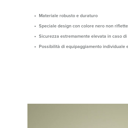
Combinazione di prese
Settore minerario
SCHUKO®
Posizioni
X-CONTACT®
Ferrovie e società di trasporto
Bassa tensione
Materiale robusto e duraturo
Speciale design con colore nero non riflett
Cantiere navale
Sicurezza estremamente elevata in caso di
Fiere e centri espositivi
Possibilità di equipaggiamento individuale 
Applicazioni industriali