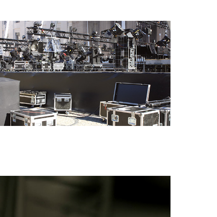
igili del fuoco e protezione civile
er container refrigerati
a campeggio
pine e prese per militare
trumetazione tecnica per eventi