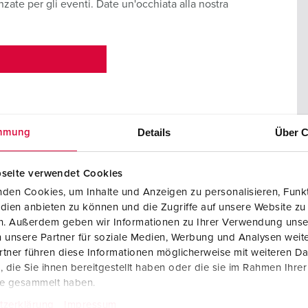
nzate per gli eventi. Date un'occhiata alla nostra
Details
Über C
mmung
seite verwendet Cookies
den Cookies, um Inhalte und Anzeigen zu personalisieren, Funkt
dien anbieten zu können und die Zugriffe auf unsere Website zu
en. Außerdem geben wir Informationen zu Ihrer Verwendung unse
 unsere Partner für soziale Medien, Werbung und Analysen weite
tner führen diese Informationen möglicherweise mit weiteren D
Quadri fissi e soluzioni mobili
die Sie ihnen bereitgestellt haben oder die sie im Rahmen Ihre
te gesammelt haben.
I nostri quadri fissi e mobili offrono soluzioni di contin
tzerklärung
Impressum