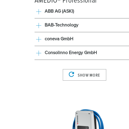
AMEDIO® Professional
a
ABB AG (ASKI)
h
l
BAB-Technology
coneva GmbH
Consolinno Energy GmbH
SHOW MORE