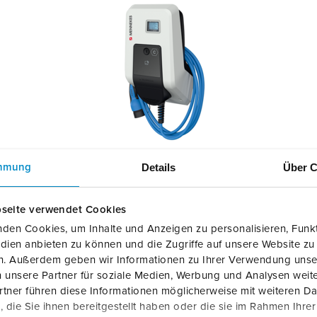
Details
Über C
mmung
AMTRON® Professional
A
seite verwendet Cookies
ABB AG (ASKI)
den Cookies, um Inhalte und Anzeigen zu personalisieren, Funkt
dien anbieten zu können und die Zugriffe auf unsere Website zu
BAB-Technology
en. Außerdem geben wir Informationen zu Ihrer Verwendung unse
 unsere Partner für soziale Medien, Werbung und Analysen weite
clever-PV
tner führen diese Informationen möglicherweise mit weiteren D
die Sie ihnen bereitgestellt haben oder die sie im Rahmen Ihre
coneva GmbH