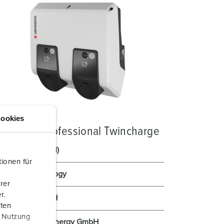
ookies
MTRON® Professional Twincharge
ABB AG (ASKI)
ionen für
BAB-Technology
rer
r.
coneva GmbH
aten
r Nutzung
Consolinno Energy GmbH