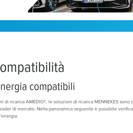
Trova un installatore
Accessori
Simboli identificativi
Sistemi di ricarica del backend di fabbrica
ompatibilità
energia compatibili
ni di ricarica AMEDIO®, le soluzioni di ricarica MENNEKES sono 
der di mercato. Nella panoramica seguente è possibile verifica
'energia.