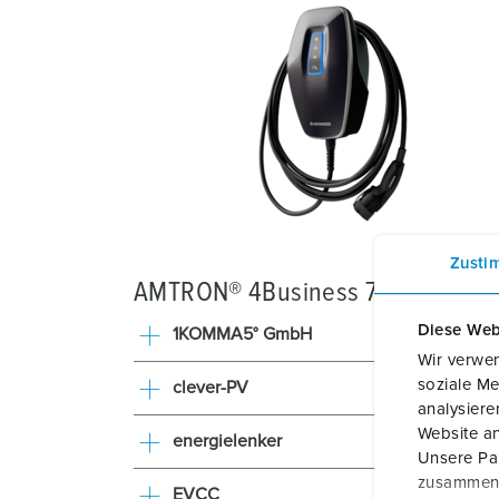
Zusti
AMTRON® 4Business 700
Diese Web
1KOMMA5° GmbH
Wir verwen
soziale Me
clever-PV
analysier
Website an
energielenker
Unsere Par
zusammen, 
EVCC