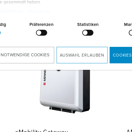
te gesammelt haben.
tzerklärung
Impressum
SHOW MORE
dig
Präferenzen
Statistiken
Mar
 NOTWENDIGE COOKIES
AUSWAHL ERLAUBEN
COOKIES