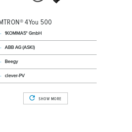
MTRON® 4You 500
1KOMMA5° GmbH
ABB AG (ASKI)
Beegy
clever-PV
SHOW MORE