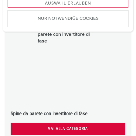
AUSWAHL ERLAUBEN
a
u
NUR NOTWENDIGE COOKIES
s
w
a
h
l
Spine da parete con invertitore di fase
VAI ALLA CATEGORIA