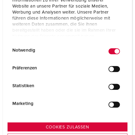
Informationen zu Ihrer Verwendung unserer
Website an unsere Partner für soziale Medien,
Werbung und Analysen weiter. Unsere Partner
führen diese Informationen möglicherweise mit
weiteren Daten zusammen, die Sie ihnen
bereitgestellt haben oder die sie im Rahmen Ihrer
Nutzung der Dienste gesammelt haben.
E
Datenschutzerklärung
Impressum
Notwendig
i
n
w
Spine con invertitore di fase
Präferenzen
i
l
VAI ALLA CATEGORIA
Statistiken
l
i
g
Marketing
u
n
g
COOKIES ZULASSEN
s