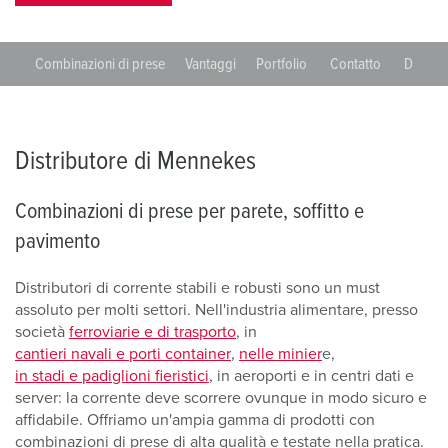
Combinazioni di prese
Vantaggi
Portfolio
Contatto
Downlo
Distributore di Mennekes
Combinazioni di prese per parete, soffitto e
pavimento
Distributori di corrente stabili e robusti sono un must
assoluto per molti settori. Nell'industria alimentare, presso
società
ferroviarie e di trasporto
, in
cantieri navali e porti container
,
nelle minier
e,
in stadi e padiglioni fieristici
, in aeroporti e in centri dati e
server: la corrente deve scorrere ovunque in modo sicuro e
affidabile. Offriamo un'ampia gamma di prodotti con
combinazioni di prese di alta qualità e testate nella pratica.