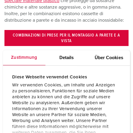
speciale materiale plastico
che protegge da sostanze
chimiche e altre sostanze aggressive, o in gomma piena.
Inoltre, per le combinazioni esistono cassette di
distribuzione a parete e da incasso in acciaio inossidabile:
COMBINAZIONI DI PRESE PER IL MONTAGGIO A PARETE E A
VISTA
Details
Über Cookies
Zustimmung
COMBINAZIONI DI PRESE PER MONTAGGIO AD INCASSO
Diese Webseite verwendet Cookies
Wir verwenden Cookies, um Inhalte und Anzeigen
zu personalisieren, Funktionen für soziale Medien
anbieten zu können und die Zugriffe auf unsere
Website zu analysieren. Außerdem geben wir
Informationen zu Ihrer Verwendung unserer
Website an unsere Partner für soziale Medien,
Werbung und Analysen weiter. Unsere Partner
führen diese Informationen möglicherweise mit
weiteren Daten zusammen, die Sie ihnen