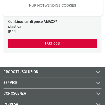
u
NUR NOTWENDIGE COOKIES
s
w
a
Combinazioni di prese AMAXX®
h
plastica
l
IP44
1 ARTICOLI
PRODOTTI/SOLUZIONI
SERVICE
CONOSCENZA
IMPRESA