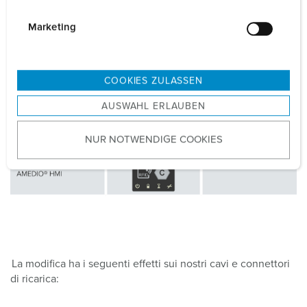
i
g
Marketing
u
n
g
COOKIES ZULASSEN
s
AUSWAHL ERLAUBEN
a
u
NUR NOTWENDIGE COOKIES
s
w
a
h
l
La modifica ha i seguenti effetti sui nostri cavi e connettori
di ricarica: