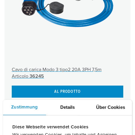
Cavo di carica Modo 3 tipo2 20A 3PH 7,5m
Articolo
36245
AL PRODOTTO
Details
Über Cookies
Zustimmung
Diese Webseite verwendet Cookies
Cavo di ricarica MENNEKES Modo 2
Wir verwenden Cookies, um Inhalte und Anzeigen