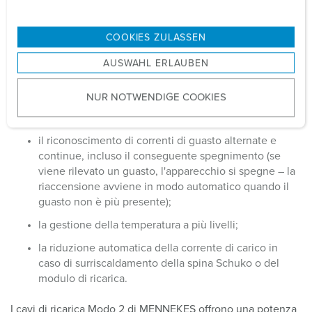
n
g
Con un cavo di ricarica mobile Modo 2, detto anche "cavo
COOKIES ZULASSEN
s
di ricarica d'emergenza", un veicolo elettrico o ibrido può
AUSWAHL ERLAUBEN
essere caricato tramite qualsiasi presa domestica standard
a
(Schuko) o presa CEE, nel caso in cui non sia disponibile
u
una stazione di ricarica fissa. Qui l'unità di controllo svolge
NUR NOTWENDIGE COOKIES
s
tutte le funzioni rilevanti per la sicurezza, come:
w
a
il riconoscimento di correnti di guasto alternate e
h
continue, incluso il conseguente spegnimento (se
l
viene rilevato un guasto, l'apparecchio si spegne – la
riaccensione avviene in modo automatico quando il
guasto non è più presente);
la gestione della temperatura a più livelli;
la riduzione automatica della corrente di carico in
caso di surriscaldamento della spina Schuko o del
modulo di ricarica.
I cavi di ricarica Modo 2 di MENNEKES offrono una potenza