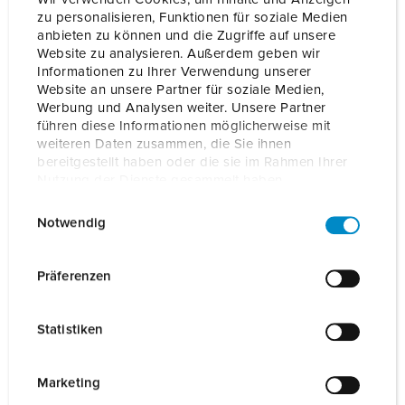
zu personalisieren, Funktionen für soziale Medien
Ricarica tramite una presa Schuko o CEE
anbieten zu können und die Zugriffe auf unsere
Website zu analysieren. Außerdem geben wir
Informationen zu Ihrer Verwendung unserer
Website an unsere Partner für soziale Medien,
Werbung und Analysen weiter. Unsere Partner
führen diese Informationen möglicherweise mit
weiteren Daten zusammen, die Sie ihnen
bereitgestellt haben oder die sie im Rahmen Ihrer
Nutzung der Dienste gesammelt haben.
E
Datenschutzerklärung
Impressum
Notwendig
i
n
w
Präferenzen
i
l
Statistiken
l
i
g
Marketing
u