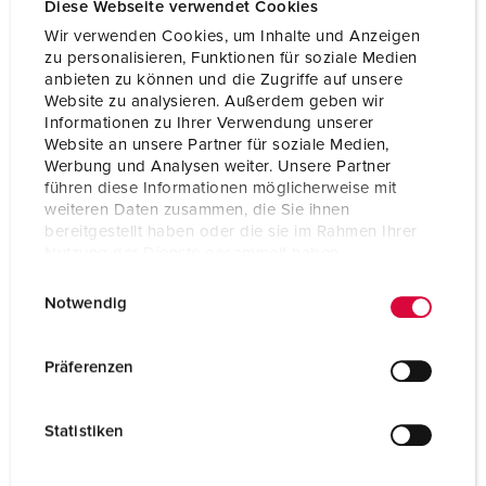
Diese Webseite verwendet Cookies
Attualmente, stiamo lavorando in un dipartimento e a un
Wir verwenden Cookies, um Inhalte und Anzeigen
consiglio di sostenibilità per determinare come possiamo
zu personalisieren, Funktionen für soziale Medien
operare in modo ancora più ecologico come azienda e
anbieten zu können und die Zugriffe auf unsere
agire in modo più sostenibile a livello sociale ed economico
Website zu analysieren. Außerdem geben wir
Informationen zu Ihrer Verwendung unserer
– nella nostra produzione, nei nostri uffici, con le nostre
Website an unsere Partner für soziale Medien,
soluzioni di prodotto, con i nostri dipendenti e partner
Werbung und Analysen weiter. Unsere Partner
commerciali.
führen diese Informationen möglicherweise mit
weiteren Daten zusammen, die Sie ihnen
bereitgestellt haben oder die sie im Rahmen Ihrer
Nutzung der Dienste gesammelt haben.
Una panoramica delle nostre attività:
E
Datenschutzerklärung
Impressum
Notwendig
i
n
w
Präferenzen
i
l
Statistiken
l
i