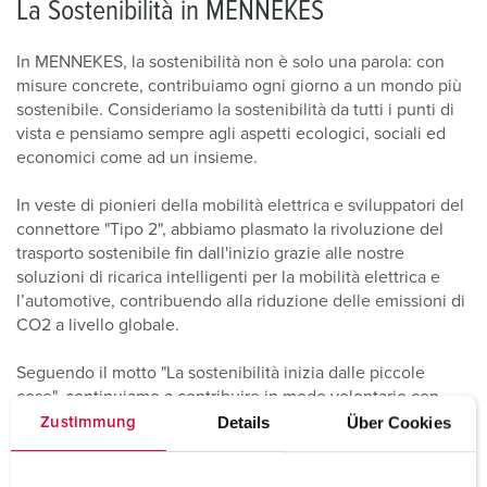
La Sostenibilità in MENNEKES
In MENNEKES, la sostenibilità non è solo una parola: con
misure concrete, contribuiamo ogni giorno a un mondo più
sostenibile. Consideriamo la sostenibilità da tutti i punti di
vista e pensiamo sempre agli aspetti ecologici, sociali ed
economici come ad un insieme.
In veste di pionieri della mobilità elettrica e sviluppatori del
connettore "Tipo 2", abbiamo plasmato la rivoluzione del
trasporto sostenibile fin dall'inizio grazie alle nostre
soluzioni di ricarica intelligenti per la mobilità elettrica e
l’automotive, contribuendo alla riduzione delle emissioni di
CO2 a livello globale.
Seguendo il motto "La sostenibilità inizia dalle piccole
cose", continuiamo a contribuire in modo volontario con
attività sostenibili nella nostra produzione e
Details
Über Cookies
Zustimmung
amministrazione. Inoltre, realizziamo progetti di protezione
ambientale a livello regionale.