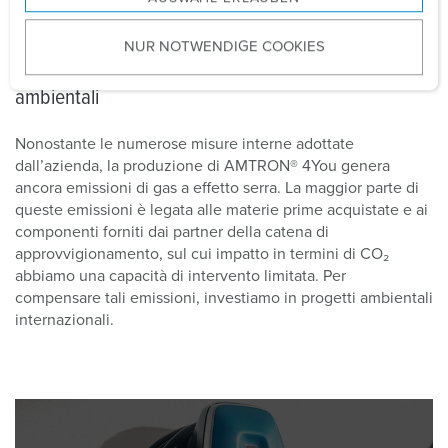
a
u
NUR NOTWENDIGE COOKIES
s
AMTRON® 4You – Il nostro impegno in progetti
w
ambientali
a
h
Nonostante le numerose misure interne adottate
l
dall’azienda, la produzione di AMTRON® 4You genera
ancora emissioni di gas a effetto serra. La maggior parte di
queste emissioni è legata alle materie prime acquistate e ai
componenti forniti dai partner della catena di
approvvigionamento, sul cui impatto in termini di CO₂
abbiamo una capacità di intervento limitata. Per
compensare tali emissioni, investiamo in progetti ambientali
internazionali.