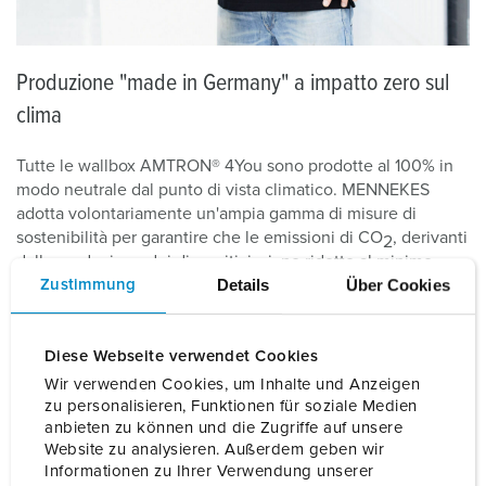
Produzione "made in Germany" a impatto zero sul
clima
Tutte le wallbox AMTRON® 4You sono prodotte al 100% in
modo neutrale dal punto di vista climatico. MENNEKES
adotta volontariamente un'ampia gamma di misure di
sostenibilità per garantire che le emissioni di CO
, derivanti
2
dalla produzione dei dispositivi, siano ridotte al minimo.
Details
Über Cookies
Zustimmung
L'impronta di carbonio delle wallbox AMTRON® 4You è stata
calcolata in modo dettagliato e affidabile - fino all'ultima vite
Diese Webseite verwendet Cookies
e all'ultimo grammo di plastica - in collaborazione con
Fokus Zukunft. Per MENNEKES è importante rendere
Wir verwenden Cookies, um Inhalte und Anzeigen
pubblici i bilanci: niente è più lontano dalla nostra mente
zu personalisieren, Funktionen für soziale Medien
anbieten zu können und die Zugriffe auf unsere
del greenwashing. Puoi vedere qui il calcolo esatto delle
Website zu analysieren. Außerdem geben wir
emissioni di CO
per ogni articolo della Linea AMTRON®
2
Informationen zu Ihrer Verwendung unserer
4You. Il calcolo comprende la wallbox e il relativo cavo di