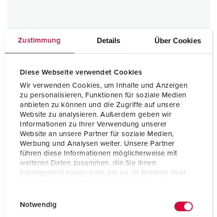
Details
Über Cookies
Zustimmung
Diese Webseite verwendet Cookies
Wir verwenden Cookies, um Inhalte und Anzeigen
zu personalisieren, Funktionen für soziale Medien
Sezionatori
anbieten zu können und die Zugriffe auf unsere
Website zu analysieren. Außerdem geben wir
1 ARTICOLI
Informationen zu Ihrer Verwendung unserer
Website an unsere Partner für soziale Medien,
Werbung und Analysen weiter. Unsere Partner
führen diese Informationen möglicherweise mit
weiteren Daten zusammen, die Sie ihnen
bereitgestellt haben oder die sie im Rahmen Ihrer
Nutzung der Dienste gesammelt haben.
E
Datenschutzerklärung
Impressum
Notwendig
i