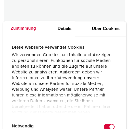
Details
Über Cookies
Zustimmung
Coperchietto incernierato
Diese Webseite verwendet Cookies
1 ARTICOLI
Wir verwenden Cookies, um Inhalte und Anzeigen
zu personalisieren, Funktionen für soziale Medien
anbieten zu können und die Zugriffe auf unsere
Website zu analysieren. Außerdem geben wir
Informationen zu Ihrer Verwendung unserer
Website an unsere Partner für soziale Medien,
Werbung und Analysen weiter. Unsere Partner
führen diese Informationen möglicherweise mit
weiteren Daten zusammen, die Sie ihnen
bereitgestellt haben oder die sie im Rahmen Ihrer
Nutzung der Dienste gesammelt haben.
E
Datenschutzerklärung
Impressum
Notwendig
i