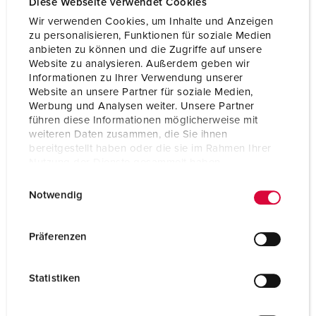
Diese Webseite verwendet Cookies
Wir verwenden Cookies, um Inhalte und Anzeigen
zu personalisieren, Funktionen für soziale Medien
anbieten zu können und die Zugriffe auf unsere
Website zu analysieren. Außerdem geben wir
Informationen zu Ihrer Verwendung unserer
Website an unsere Partner für soziale Medien,
Werbung und Analysen weiter. Unsere Partner
führen diese Informationen möglicherweise mit
weiteren Daten zusammen, die Sie ihnen
bereitgestellt haben oder die sie im Rahmen Ihrer
Nutzung der Dienste gesammelt haben.
E
Datenschutzerklärung
Impressum
Notwendig
i
n
w
Spina da pannello con invertitore di fase
Präferenzen
16 A - 32 A
i
IP44
l
Statistiken
l
4 ARTICOLI
i