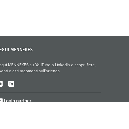
EGUI MENNEKES
egui MENNEKES su YouTube o LinkedIn e scopri fiere,
venti e altri argomenti sull'azienda.
Login partner