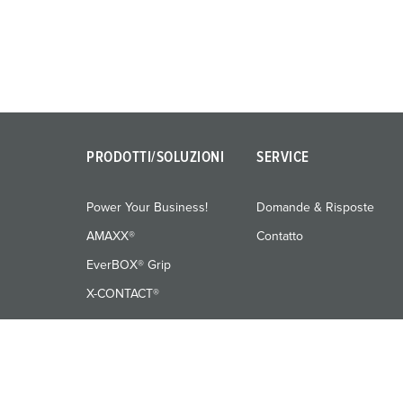
u
n
g
s
a
u
s
w
PRODOTTI/SOLUZIONI
SERVICE
a
h
Power Your Business!
Domande & Risposte
l
AMAXX®
Contatto
EverBOX® Grip
X-CONTACT®