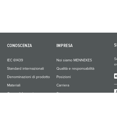
S
CONOSCENZA
IMPRESA
S
IEC 61439
Noi siamo MENNEKES
e
Standard internazionali
Qualità e responsabilità
Denominazioni di prodotto
Posizioni
Materiali
Carriera
Corso di formazione
Stampa
Fiere