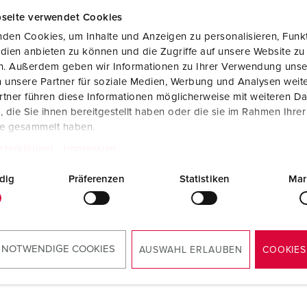
Tecnologia dati / rete
V
seite verwendet Cookies
Esecuzioni speciali
P
den Cookies, um Inhalte und Anzeigen zu personalisieren, Funkt
dien anbieten zu können und die Zugriffe auf unsere Website zu
Prodotti complementari
D
en. Außerdem geben wir Informationen zu Ihrer Verwendung unse
 unsere Partner für soziale Medien, Werbung und Analysen weite
S
tner führen diese Informationen möglicherweise mit weiteren D
die Sie ihnen bereitgestellt haben oder die sie im Rahmen Ihre
olo 18423
S
te gesammelt haben.
io inox rettificato,
sioni (alt. x largh. x prof.):
tzerklärung
Impressum
x 530 x 350 mm
dig
Präferenzen
Statistiken
Mar
AL PRODOTTO
 NOTWENDIGE COOKIES
AUSWAHL ERLAUBEN
COOKIES