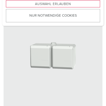
AUSWAHL ERLAUBEN
a
u
NUR NOTWENDIGE COOKIES
s
w
a
h
l