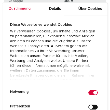
Voltaggio
400 V
Details
Über Cookies
Zustimmung
Tecnologie di collegamento
morsetti a vite
Contatti
portacontatti altamente
Diese Webseite verwendet Cookies
resistenti al calore
Wir verwenden Cookies, um Inhalte und Anzeigen
Contatti
contatti nichelati
zu personalisieren, Funktionen für soziale Medien
anbieten zu können und die Zugriffe auf unsere
Website zu analysieren. Außerdem geben wir
Informationen zu Ihrer Verwendung unserer
AL PRODOTTO
Website an unsere Partner für soziale Medien,
Werbung und Analysen weiter. Unsere Partner
führen diese Informationen möglicherweise mit
weiteren Daten zusammen, die Sie ihnen
bereitgestellt haben oder die sie im Rahmen Ihrer
Nutzung der Dienste gesammelt haben.
E
Datenschutzerklärung
Impressum
Notwendig
i
n
w
Präferenzen