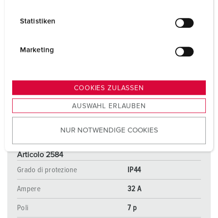
i
l
Statistiken
l
i
g
Marketing
u
n
g
COOKIES ZULASSEN
s
AUSWAHL ERLAUBEN
a
u
NUR NOTWENDIGE COOKIES
s
w
a
Articolo 2584
h
Grado di protezione
IP44
l
Ampere
32 A
Poli
7 p