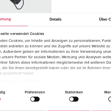
Tecnologia dati / rete
V
Esecuzioni speciali
P
Details
Über C
mmung
Prodotti complementari
D
seite verwendet Cookies
S
den Cookies, um Inhalte und Anzeigen zu personalisieren, Funkt
colo 159022
S
dien anbieten zu können und die Zugriffe auf unsere Website zu
 di
IP68
en. Außerdem geben wir Informationen zu Ihrer Verwendung unse
zione
 unsere Partner für soziale Medien, Werbung und Analysen weite
tner führen diese Informationen möglicherweise mit weiteren D
re
16 A
die Sie ihnen bereitgestellt haben oder die sie im Rahmen Ihre
te gesammelt haben.
2 p+PE
tzerklärung
Impressum
ggio
230 V
dig
Präferenzen
Statistiken
Mar
logie di
morsetti a vite
gamento
tti
standard