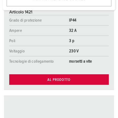
w
a
Articolo 1421
h
Grado di protezione
IP44
l
Ampere
32 A
Poli
3 p
Voltaggio
230 V
Tecnologie di collegamento
morsetti a vite
AL PRODOTTO