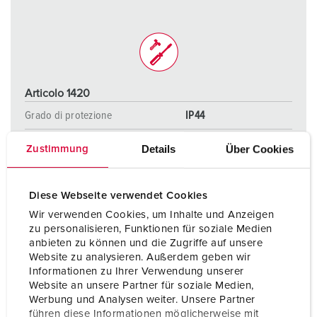
Articolo 1420
Grado di protezione
IP44
Ampere
32 A
Details
Über Cookies
Zustimmung
Poli
3 p
Diese Webseite verwendet Cookies
Voltaggio
110 V
Wir verwenden Cookies, um Inhalte und Anzeigen
Tecnologie di collegamento
morsetti a vite
zu personalisieren, Funktionen für soziale Medien
anbieten zu können und die Zugriffe auf unsere
Website zu analysieren. Außerdem geben wir
Informationen zu Ihrer Verwendung unserer
AL PRODOTTO
Website an unsere Partner für soziale Medien,
Werbung und Analysen weiter. Unsere Partner
führen diese Informationen möglicherweise mit