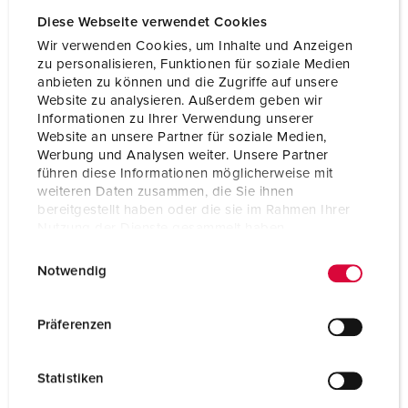
Diese Webseite verwendet Cookies
Wir verwenden Cookies, um Inhalte und Anzeigen
zu personalisieren, Funktionen für soziale Medien
anbieten zu können und die Zugriffe auf unsere
Website zu analysieren. Außerdem geben wir
Informationen zu Ihrer Verwendung unserer
Website an unsere Partner für soziale Medien,
Werbung und Analysen weiter. Unsere Partner
führen diese Informationen möglicherweise mit
weiteren Daten zusammen, die Sie ihnen
bereitgestellt haben oder die sie im Rahmen Ihrer
Nutzung der Dienste gesammelt haben.
E
Datenschutzerklärung
Impressum
Notwendig
Articolo 940008
i
n
Materiale
plastica
w
Präferenzen
Grado di protezione
IP44
i
l
CEE 32 A, 5 p, 400 V
2
Statistiken
l