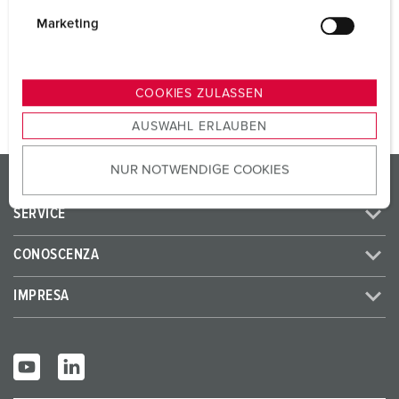
i
SCHUKO® 16 A, 230 V
3
g
Marketing
u
n
AL PRODOTTO
g
COOKIES ZULASSEN
s
AUSWAHL ERLAUBEN
a
u
NUR NOTWENDIGE COOKIES
s
PRODOTTI/SOLUZIONI
w
SERVICE
a
h
CONOSCENZA
l
IMPRESA