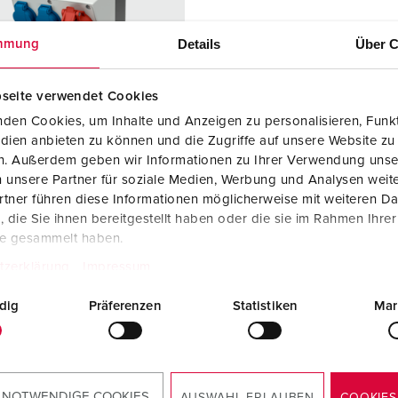
Tecnologia dati / rete
V
Details
Über C
mmung
Esecuzioni speciali
P
Prodotti complementari
D
seite verwendet Cookies
den Cookies, um Inhalte und Anzeigen zu personalisieren, Funkt
S
dien anbieten zu können und die Zugriffe auf unsere Website zu
colo 920007
en. Außerdem geben wir Informationen zu Ihrer Verwendung unse
S
iale
plastica
 unsere Partner für soziale Medien, Werbung und Analysen weite
tner führen diese Informationen möglicherweise mit weiteren D
 di
IP44
die Sie ihnen bereitgestellt haben oder die sie im Rahmen Ihre
zione
te gesammelt haben.
6 A, 5 p, 400
1
tzerklärung
Impressum
dig
Präferenzen
Statistiken
Mar
KO® 16 A,
2
V
 NOTWENDIGE COOKIES