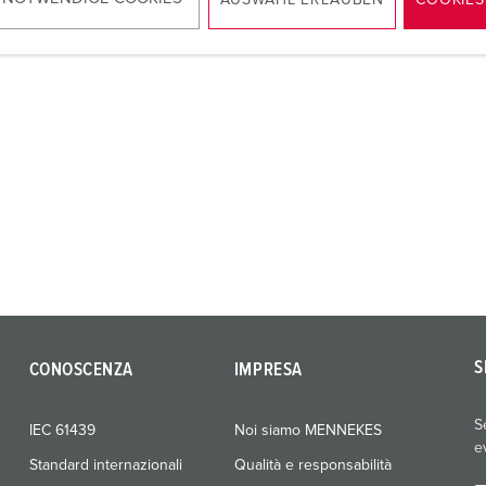
AUSWAHL ERLAUBEN
COOKIES
AL PRODOTTO
S
CONOSCENZA
IMPRESA
S
IEC 61439
Noi siamo MENNEKES
e
Standard internazionali
Qualità e responsabilità