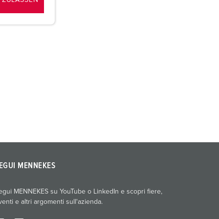
 ZULASSEN
EGUI MENNEKES
egui MENNEKES su YouTube o LinkedIn e scopri fiere,
venti e altri argomenti sull'azienda.