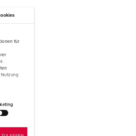
igili del fuoco e protezione civile
ookies
er container refrigerati
a campeggio
ionen für
pine e prese per militare
rer
trumetazione tecnica per eventi
r.
aten
r Nutzung
keting