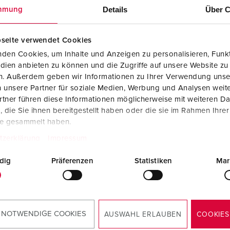
Tecnologia dati / rete
V
Details
Über C
mmung
Esecuzioni speciali
P
seite verwendet Cookies
Prodotti complementari
D
den Cookies, um Inhalte und Anzeigen zu personalisieren, Funkt
dien anbieten zu können und die Zugriffe auf unsere Website zu
S
en. Außerdem geben wir Informationen zu Ihrer Verwendung unse
colo 920003
 unsere Partner für soziale Medien, Werbung und Analysen weite
S
tner führen diese Informationen möglicherweise mit weiteren D
iale
plastica
die Sie ihnen bereitgestellt haben oder die sie im Rahmen Ihre
 di
IP44
te gesammelt haben.
zione
tzerklärung
Impressum
KO® 16 A,
3
dig
Präferenzen
Statistiken
Mar
V
AL PRODOTTO
 NOTWENDIGE COOKIES
AUSWAHL ERLAUBEN
COOKIES