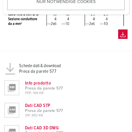
NUR NOTWENDIGE COOKIES
s
w
a
h
l
Schede dati & download
Presa da parete 577
Info prodotto
Presa da parete 577
PDF, 166 KB
Dati CAD STP
Presa da parete 577
ZIP, 882 KB
Dati CAD 3D DWG