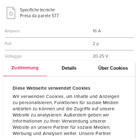
Specifiche tecniche
Presa da parete 577
Ampere
16 A
Poli
2 p
Voltaggio
20-25 V
Details
Über Cookies
Zustimmung
Hertz
50-60 Hz
Tecnologie di collegamento
morsetti a vite
Diese Webseite verwendet Cookies
Contatti
standard
Wir verwenden Cookies, um Inhalte und Anzeigen
zu personalisieren, Funktionen für soziale Medien
Grado di protezione
IP44
anbieten zu können und die Zugriffe auf unsere
Website zu analysieren. Außerdem geben wir
Peso
260 g
Informationen zu Ihrer Verwendung unserer
Website an unsere Partner für soziale Medien,
Dichiarazione di conformità
EAC
Werbung und Analysen weiter. Unsere Partner