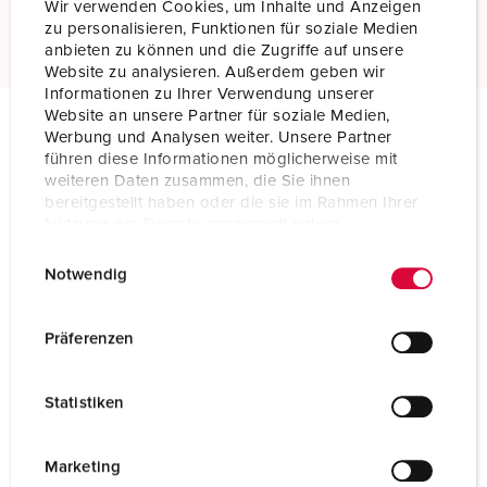
Wir verwenden Cookies, um Inhalte und Anzeigen
Scopri di più
zu personalisieren, Funktionen für soziale Medien
anbieten zu können und die Zugriffe auf unsere
Website zu analysieren. Außerdem geben wir
Informationen zu Ihrer Verwendung unserer
Website an unsere Partner für soziale Medien,
Werbung und Analysen weiter. Unsere Partner
Specifiche tecniche
führen diese Informationen möglicherweise mit
Spina da parete 2386
weiteren Daten zusammen, die Sie ihnen
bereitgestellt haben oder die sie im Rahmen Ihrer
Nutzung der Dienste gesammelt haben.
Ampere
32 A
E
Datenschutzerklärung
Impressum
Poli
5 p
Notwendig
i
n
Voltaggio
500 V
w
Präferenzen
i
Posizioni orologio
7 h
l
Statistiken
Hertz
50-60 Hz
l
i
Tecnologie di collegamento
morsetti a vite
g
Marketing