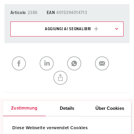
Articolo
2386
EAN
4015394014713
AGGIUNGI AI SEGNALIBRI
I nostri prodotti possono essere gestiti in diverse liste.
La mia lista
(0)
AGGIUNGI
CREA NUOVA LISTA
Details
Über Cookies
Zustimmung
Morsetti a vite
Contatto a vite standard
Diese Webseite verwendet Cookies