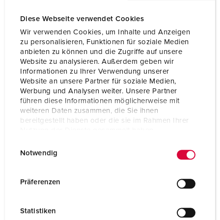
Diese Webseite verwendet Cookies
Wir verwenden Cookies, um Inhalte und Anzeigen
zu personalisieren, Funktionen für soziale Medien
anbieten zu können und die Zugriffe auf unsere
Website zu analysieren. Außerdem geben wir
Informationen zu Ihrer Verwendung unserer
KoneCranes
Website an unsere Partner für soziale Medien,
Werbung und Analysen weiter. Unsere Partner
führen diese Informationen möglicherweise mit
weiteren Daten zusammen, die Sie ihnen
bereitgestellt haben oder die sie im Rahmen Ihrer
Nutzung der Dienste gesammelt haben.
E
Datenschutzerklärung
Impressum
Notwendig
i
n
w
Präferenzen
i
l
Statistiken
l