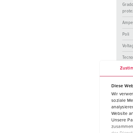
Grado
prote
Ampe
Poli
Volta
Tecno
colle
Zusti
Diese Web
Wir verwen
soziale Me
analysier
Website an
Unsere Par
zusammen, 