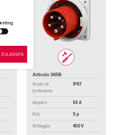
keting
 ZULASSEN
Articolo 3658
Grado di
IP67
protezione
Ampere
63 A
Poli
5 p
Voltaggio
400 V