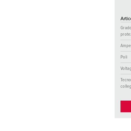
Arti
Grado
prote
Ampe
Poli
Volta
Tecno
colle