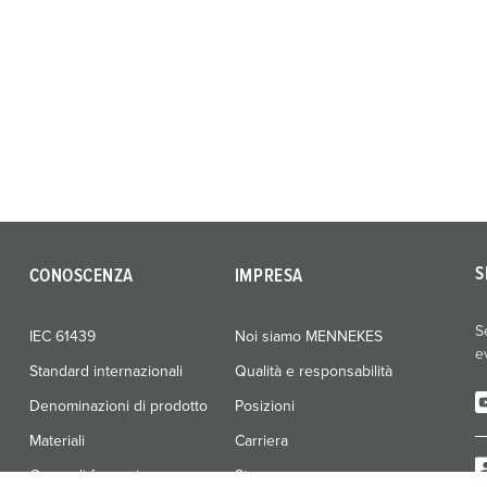
S
CONOSCENZA
IMPRESA
S
IEC 61439
Noi siamo MENNEKES
e
Standard internazionali
Qualità e responsabilità
Denominazioni di prodotto
Posizioni
Materiali
Carriera
Corso di formazione
Stampa