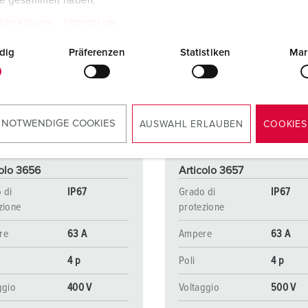
te gesammelt haben.
tzerklärung
Impressum
dig
Präferenzen
Statistiken
Mar
 NOTWENDIGE COOKIES
AUSWAHL ERLAUBEN
COOKIES
colo 3656
Articolo 3657
 di
IP67
Grado di
IP67
zione
protezione
re
63 A
Ampere
63 A
4 p
Poli
4 p
ggio
400 V
Voltaggio
500 V