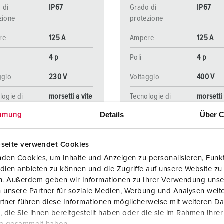
 di
IP67
Grado di
IP67
zione
protezione
re
125 A
Ampere
125 A
4 p
Poli
4 p
ggio
230 V
Voltaggio
400 V
logie di
morsetti a vite
Tecnologie di
morsetti 
gamento
collegamento
Details
Über C
mmung
AL PRODOTTO
AL PRODOTTO
seite verwendet Cookies
den Cookies, um Inhalte und Anzeigen zu personalisieren, Funkt
dien anbieten zu können und die Zugriffe auf unsere Website zu
en. Außerdem geben wir Informationen zu Ihrer Verwendung unse
 unsere Partner für soziale Medien, Werbung und Analysen weite
tner führen diese Informationen möglicherweise mit weiteren D
die Sie ihnen bereitgestellt haben oder die sie im Rahmen Ihre