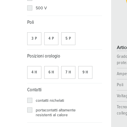
Combinazione di prese
Settore minerario
SCHUKO®
Posizioni
500 V
X-CONTACT®
Ferrovie e società di trasporto
Bassa tensione
Poli
Cantiere navale
3 P
4 P
5 P
Fiere e centri espositivi
Artic
Applicazioni industriali
Posizioni orologio
Grado
prote
4 H
6 H
7 H
9 H
Ampe
Poli
Contatti
Volta
contatti nichelati
Tecno
portacontatti altamente
colle
resistenti al calore