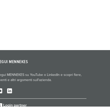
EGUI MENNEKES
egui MENNEKES su YouTube o LinkedIn e scopri fiere,
venti e altri argomenti sull'azienda.
Login partner