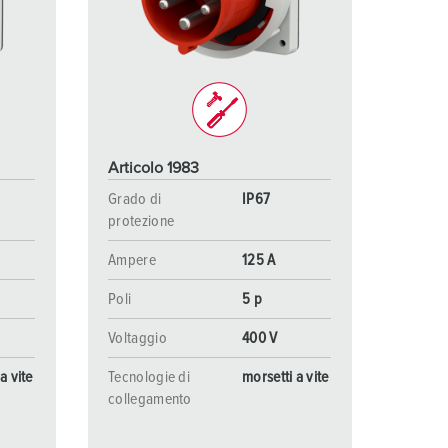
igili del fuoco e protezione civile
er container refrigerati
a campeggio
pine e prese per militare
Articolo 1983
trumetazione tecnica per eventi
Grado di
IP67
protezione
Ampere
125 A
Poli
5 p
Voltaggio
400 V
a vite
Tecnologie di
morsetti a vite
collegamento