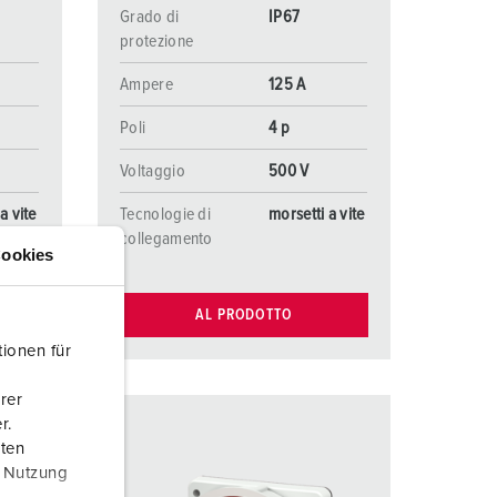
Grado di
IP67
protezione
Ampere
125 A
Poli
4 p
Voltaggio
500 V
a vite
Tecnologie di
morsetti a vite
collegamento
ookies
AL PRODOTTO
ionen für
rer
r.
aten
r Nutzung