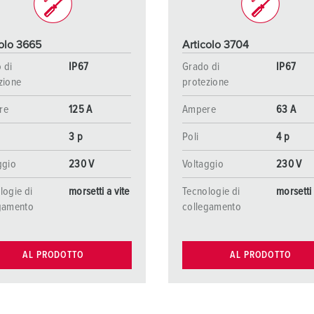
colo 3665
Articolo 3704
 di
IP67
Grado di
IP67
zione
protezione
re
125 A
Ampere
63 A
3 p
Poli
4 p
ggio
230 V
Voltaggio
230 V
logie di
morsetti a vite
Tecnologie di
morsetti 
gamento
collegamento
AL PRODOTTO
AL PRODOTTO