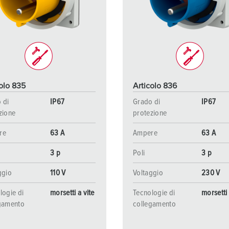
Tecnologia dati / rete
V
Esecuzioni speciali
P
Prodotti complementari
D
S
olo 835
Articolo 836
S
 di
IP67
Grado di
IP67
zione
protezione
re
63 A
Ampere
63 A
3 p
Poli
3 p
ggio
110 V
Voltaggio
230 V
logie di
morsetti a vite
Tecnologie di
morsetti 
gamento
collegamento