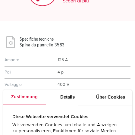
Scopri di più
Specifiche tecniche
Spina da pannello 3583
Ampere
125 A
Poli
4 p
Voltaggio
400 V
Details
Über Cookies
Zustimmung
Posizioni orologio
6 h
Hertz
50-60 Hz
Diese Webseite verwendet Cookies
Tecnologie di
morsetti a vite
Wir verwenden Cookies, um Inhalte und Anzeigen
collegamento
zu personalisieren, Funktionen für soziale Medien