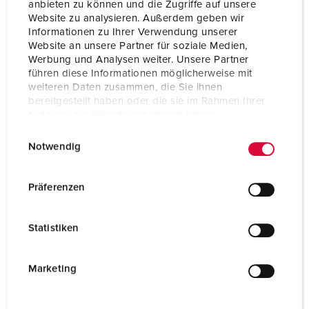
anbieten zu können und die Zugriffe auf unsere
Contatti
portacontatti altamente resistenti al
Website zu analysieren. Außerdem geben wir
calore
Informationen zu Ihrer Verwendung unserer
contatti nichelati
Website an unsere Partner für soziale Medien,
Werbung und Analysen weiter. Unsere Partner
Grado di protezione
IP67
führen diese Informationen möglicherweise mit
weiteren Daten zusammen, die Sie ihnen
Peso
1034 g
bereitgestellt haben oder die sie im Rahmen Ihrer
Nutzung der Dienste gesammelt haben.
Dichiarazione di
EAC
conformità
CQC
E
Datenschutzerklärung
Impressum
Notwendig
i
n
w
Präferenzen
i
l
Statistiken
l
i
g
Marketing
u
n