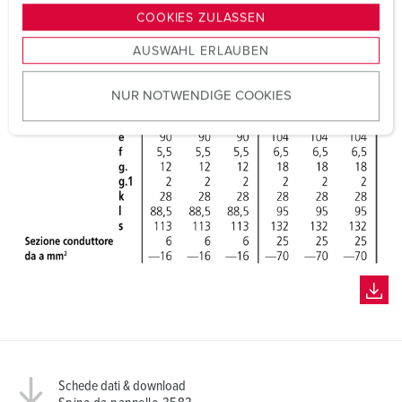
g
COOKIES ZULASSEN
s
AUSWAHL ERLAUBEN
a
u
NUR NOTWENDIGE COOKIES
s
w
a
h
l
Schede dati & download