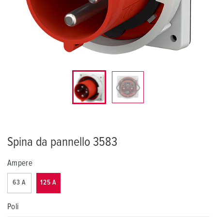
Spina da pannello 3583
Ampere
63 A
125 A
Poli