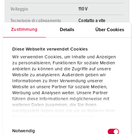
Voltaggio
110 V
Tecnologie di collegamento
Contatto a vite
ErgoCONTACT®
Details
Über Cookies
Zustimmung
AL PRODOTTO
Diese Webseite verwendet Cookies
Wir verwenden Cookies, um Inhalte und Anzeigen
zu personalisieren, Funktionen für soziale Medien
anbieten zu können und die Zugriffe auf unsere
Website zu analysieren. Außerdem geben wir
Informationen zu Ihrer Verwendung unserer
NUOVO
Website an unsere Partner für soziale Medien,
Werbung und Analysen weiter. Unsere Partner
führen diese Informationen möglicherweise mit
weiteren Daten zusammen, die Sie ihnen
bereitgestellt haben oder die sie im Rahmen Ihrer
Nutzung der Dienste gesammelt haben.
E
Datenschutzerklärung
Impressum
Notwendig
i