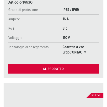
Articolo 14630
Grado di protezione
IP67 / IP69
Ampere
16 A
Poli
3 p
Voltaggio
110 V
Tecnologie di collegamento
Contatto a vite
ErgoCONTACT®
AL PRODOTTO
NUOVO