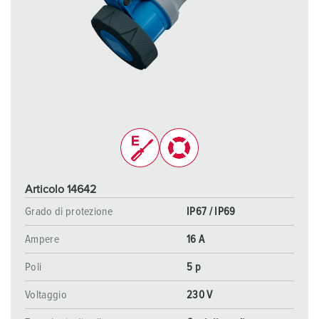
Articolo 14642
Grado di protezione
IP67 / IP69
Ampere
16 A
Poli
5 p
Voltaggio
230 V