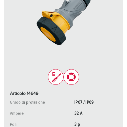
Articolo 14649
Grado di protezione
IP67 / IP69
Ampere
32 A
Poli
3 p