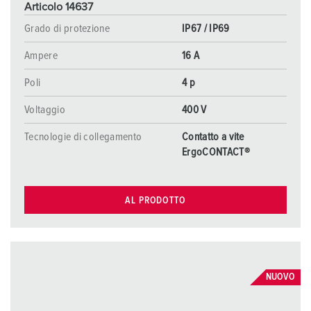
Articolo 14637
Grado di protezione
IP67 / IP69
Ampere
16 A
Poli
4 p
Voltaggio
400 V
Tecnologie di collegamento
Contatto a vite
ErgoCONTACT®
AL PRODOTTO
NUOVO