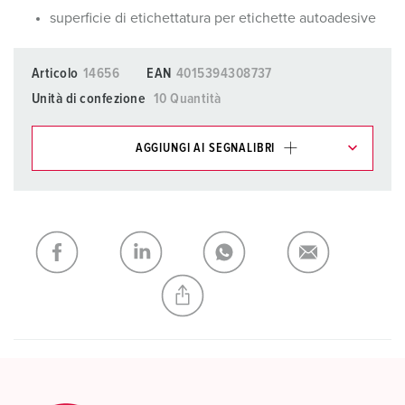
superficie di etichettatura per etichette autoadesive
Articolo
14656
EAN
4015394308737
Unità di confezione
10 Quantità
AGGIUNGI AI SEGNALIBRI
I nostri prodotti possono essere gestiti in diverse liste.
La mia lista
(0)
AGGIUNGI
CREA NUOVA LISTA