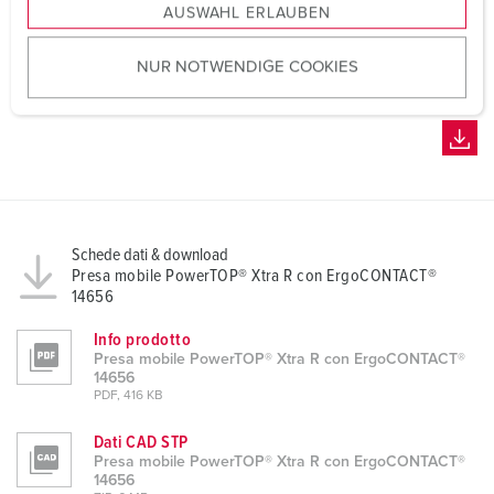
AUSWAHL ERLAUBEN
a
u
NUR NOTWENDIGE COOKIES
s
w
a
h
l
Schede dati & download
Presa mobile PowerTOP® Xtra R con ErgoCONTACT®
14656
Info prodotto
Presa mobile PowerTOP® Xtra R con ErgoCONTACT®
14656
PDF, 416 KB
Dati CAD STP
Presa mobile PowerTOP® Xtra R con ErgoCONTACT®
14656