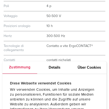
Poli
4 p
Voltaggio
50-500 V
Posizioni orologio
10 h
Hertz
300-500 Hz
Tecnologie di
Contatto a vite ErgoCONTACT®
collegamento
Contatti
contatti nichelati
portacontatti altamente resistenti al
Details
Über Cookies
Zustimmung
calore
X-CONTACT®
Grado di protezione
IP67 / IP69
Diese Webseite verwendet Cookies
Wir verwenden Cookies, um Inhalte und Anzeigen
Peso
460 g
zu personalisieren, Funktionen für soziale Medien
anbieten zu können und die Zugriffe auf unsere
Dichiarazione di
VDE
Website zu analysieren. Außerdem geben wir
conformità