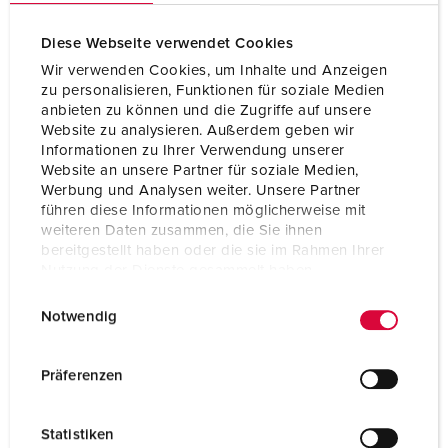
Diese Webseite verwendet Cookies
Wir verwenden Cookies, um Inhalte und Anzeigen
zu personalisieren, Funktionen für soziale Medien
anbieten zu können und die Zugriffe auf unsere
Website zu analysieren. Außerdem geben wir
Informationen zu Ihrer Verwendung unserer
Website an unsere Partner für soziale Medien,
Werbung und Analysen weiter. Unsere Partner
führen diese Informationen möglicherweise mit
weiteren Daten zusammen, die Sie ihnen
bereitgestellt haben oder die sie im Rahmen Ihrer
Nutzung der Dienste gesammelt haben.
E
Datenschutzerklärung
Impressum
Articolo 950030
Notwendig
i
Materiale
plastica
n
w
Grado di protezione
IP67
Präferenzen
i
CEE 16 A, 5 p, 400 V
2
l
Statistiken
l