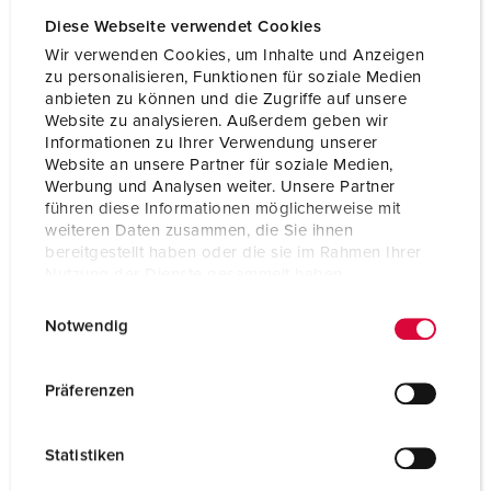
Diese Webseite verwendet Cookies
Wir verwenden Cookies, um Inhalte und Anzeigen
zu personalisieren, Funktionen für soziale Medien
anbieten zu können und die Zugriffe auf unsere
Website zu analysieren. Außerdem geben wir
Informationen zu Ihrer Verwendung unserer
Website an unsere Partner für soziale Medien,
Werbung und Analysen weiter. Unsere Partner
führen diese Informationen möglicherweise mit
weiteren Daten zusammen, die Sie ihnen
bereitgestellt haben oder die sie im Rahmen Ihrer
Nutzung der Dienste gesammelt haben.
E
Datenschutzerklärung
Impressum
Notwendig
Articolo 950003
i
n
Materiale
plastica
w
Präferenzen
Grado di protezione
IP44
i
l
CEE 16 A, 5 p, 400 V
3
Statistiken
l