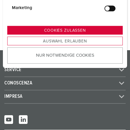
i
SCHUKO® 16 A, 230 V
4
g
Marketing
u
n
AL PRODOTTO
g
COOKIES ZULASSEN
s
AUSWAHL ERLAUBEN
a
u
NUR NOTWENDIGE COOKIES
s
PRODOTTI/SOLUZIONI
w
SERVICE
a
h
CONOSCENZA
l
IMPRESA