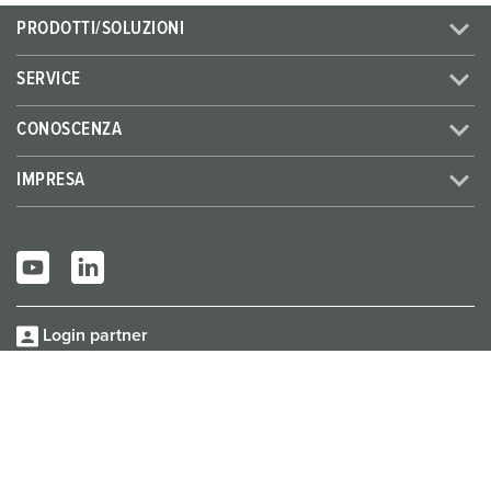
PRODOTTI/SOLUZIONI
SERVICE
CONOSCENZA
IMPRESA
Login partner
© MENNEKES 2026
Tutti i diritti riservati
Informazione
Protezione
Termini e condizioni
legale
dei dati
generali di fornitura