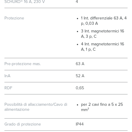
SCHUKO® 16 A, 230 V
4
Protezione
1 Int. differenziale 63 A, 4
p, 0,03 A
3 Int. magnetotermici 16
A, 3 p, C
4 Int. magnetotermici 16
A, 1 p, C
Pre-protezione mas.
63 A
InA
52 A
RDF
0,65
Possibilità di allacciamento/Cavo di
per 2 cavi fino a 5 x 25
alimentazione
mm²
Grado di protezione
IP44