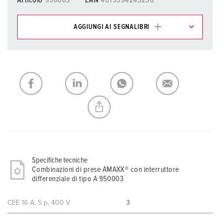
Articolo
950003
EAN
4015394243236
AGGIUNGI AI SEGNALIBRI
I nostri prodotti possono essere gestiti in diverse liste.
La mia lista
(0)
AGGIUNGI
CREA NUOVA LISTA
Specifiche tecniche
Combinazioni di prese AMAXX® con interruttore
differenziale di tipo A 950003
CEE 16 A, 5 p, 400 V
3