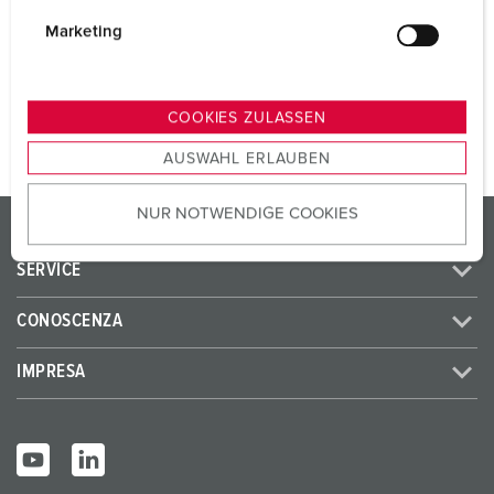
i
SCHUKO® 16 A, 230 V
3
g
Marketing
u
n
AL PRODOTTO
g
COOKIES ZULASSEN
s
AUSWAHL ERLAUBEN
a
u
NUR NOTWENDIGE COOKIES
s
PRODOTTI/SOLUZIONI
w
a
SERVICE
h
CONOSCENZA
l
IMPRESA