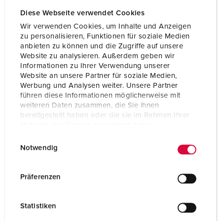
Diese Webseite verwendet Cookies
Wir verwenden Cookies, um Inhalte und Anzeigen
zu personalisieren, Funktionen für soziale Medien
anbieten zu können und die Zugriffe auf unsere
Website zu analysieren. Außerdem geben wir
Informationen zu Ihrer Verwendung unserer
Website an unsere Partner für soziale Medien,
Werbung und Analysen weiter. Unsere Partner
führen diese Informationen möglicherweise mit
weiteren Daten zusammen, die Sie ihnen
bereitgestellt haben oder die sie im Rahmen Ihrer
Nutzung der Dienste gesammelt haben.
E
Datenschutzerklärung
Impressum
Notwendig
Articolo 920036
i
n
Materiale
plastica, elevata
w
resistenza agli agenti
Präferenzen
chimici / AMELAN
i
l
Grado di protezione
IP44
Statistiken
l