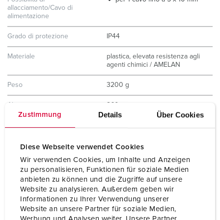
allacciamento/Cavo di
alimentazione
Grado di protezione
IP44
Materiale
plastica, elevata resistenza agli
agenti chimici / AMELAN
Peso
3200 g
Altezza
260 mm
Details
Über Cookies
Zustimmung
Larghezza
225 mm
Dichiarazione di conformità
EAC
Diese Webseite verwendet Cookies
Wir verwenden Cookies, um Inhalte und Anzeigen
Combinazioni disponibili a
B
zu personalisieren, Funktionen für soziale Medien
magazzino
anbieten zu können und die Zugriffe auf unsere
Website zu analysieren. Außerdem geben wir
Informationen zu Ihrer Verwendung unserer
Website an unsere Partner für soziale Medien,
Werbung und Analysen weiter. Unsere Partner