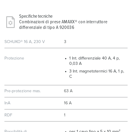
Specifiche tecniche
Combinazioni di prese AMAXX® con interruttore
differenziale di tipo A 920036
SCHUKO® 16 A, 230 V
3
Protezione
1 Int. differenziale 40 A, 4 p,
0,03 A
3 Int. magnetotermici 16 A, 1 p,
C
Pre-protezione mas.
63 A
InA
16 A
RDF
1
Possibilità di
per 1 cavo fino a 5 x 10 mm²