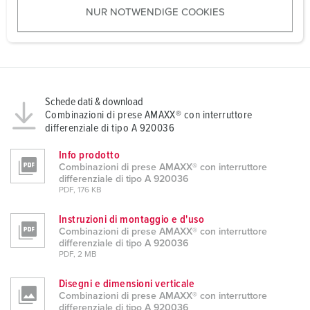
NUR NOTWENDIGE COOKIES
s
w
a
h
l
Schede dati & download
Combinazioni di prese AMAXX® con interruttore
differenziale di tipo A 920036
Info prodotto
Combinazioni di prese AMAXX® con interruttore
differenziale di tipo A 920036
PDF, 176 KB
Instruzioni di montaggio e d'uso
Combinazioni di prese AMAXX® con interruttore
differenziale di tipo A 920036
PDF, 2 MB
Disegni e dimensioni verticale
Combinazioni di prese AMAXX® con interruttore
differenziale di tipo A 920036