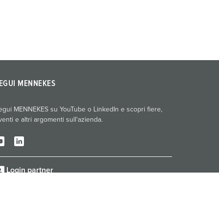
EGUI MENNEKES
egui MENNEKES su YouTube o LinkedIn e scopri fiere,
venti e altri argomenti sull'azienda.
Login partner