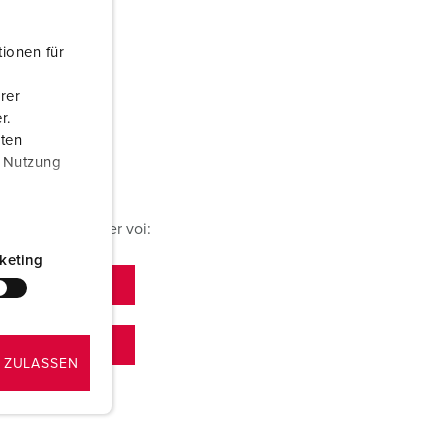
ionen für
rer
r.
aten
r Nutzung
ti? Siamo qui per voi:
keting
 ZULASSEN