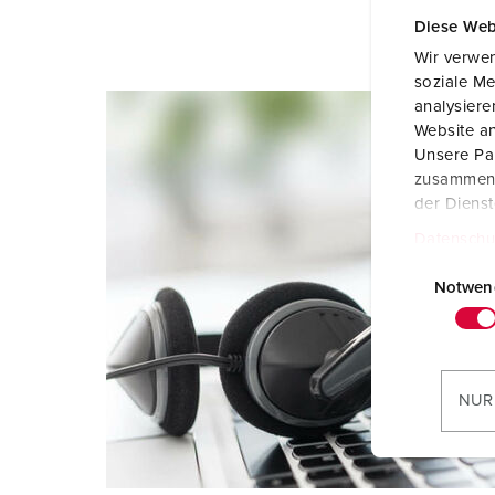
Diese Web
Wir verwen
soziale Me
analysier
Website an
Unsere Par
zusammen, 
der Diens
Datenschu
E
i
Notwen
n
w
i
l
NUR
l
i
g