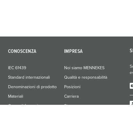
S
CONOSCENZA
IMPRESA
S
IEC 61439
Noi siamo MENNEKES
e
Standard internazionali
Qualità e responsabilità
Denominazioni di prodotto
Posizioni
Materiali
Carriera
Corso di formazione
Stampa
Fiere