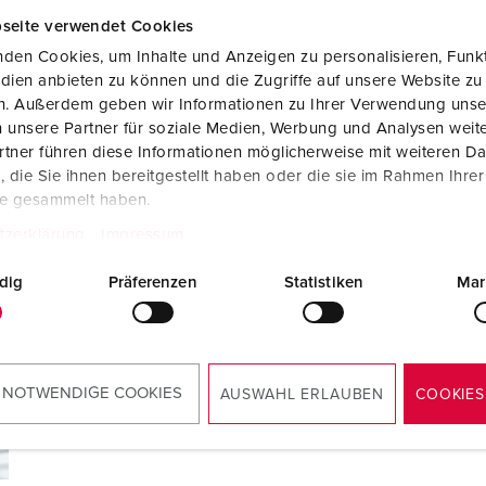
seite verwendet Cookies
den Cookies, um Inhalte und Anzeigen zu personalisieren, Funkt
dien anbieten zu können und die Zugriffe auf unsere Website zu
en. Außerdem geben wir Informationen zu Ihrer Verwendung unse
 unsere Partner für soziale Medien, Werbung und Analysen weite
tner führen diese Informationen möglicherweise mit weiteren D
die Sie ihnen bereitgestellt haben oder die sie im Rahmen Ihre
Contatto
te gesammelt haben.
tzerklärung
Impressum
Avete domande sulle nostre soluzioni e i nostri prodot
dig
Präferenzen
Statistiken
Mar
MODULO DI CONTATTO
CONTATTI SUL SITO
 NOTWENDIGE COOKIES
AUSWAHL ERLAUBEN
COOKIES