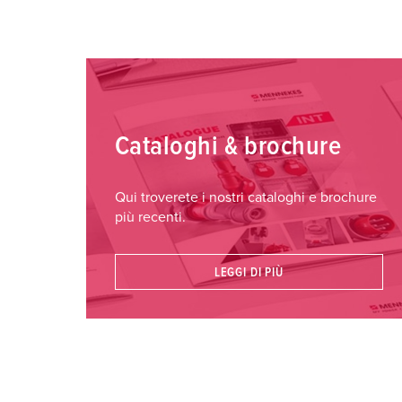
u
n
g
s
a
u
s
Cataloghi & brochure
w
a
Qui troverete i nostri cataloghi e brochure
h
più recenti.
l
LEGGI DI PIÙ