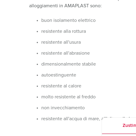
Combinazione di prese
Settore minerario
SCHUKO®
Posizioni
alloggiamenti in AMAPLAST sono:
X-CONTACT®
Ferrovie e società di trasporto
Bassa tensione
buon isolamento elettrico
Cantiere navale
resistente alla rottura
resistente all'usura
Fiere e centri espositivi
resistente all'abrasione
Applicazioni industriali
dimensionalmente stabile
autoestinguente
resistente al calore
molto resistente al freddo
non invecchiamento
resistente all'acqua di mare, all'olio e alla be
Zusti