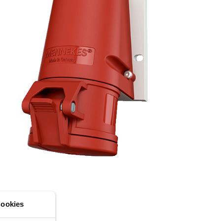
igili del fuoco e protezione civile
er container refrigerati
a campeggio
pine e prese per militare
trumetazione tecnica per eventi
ookies