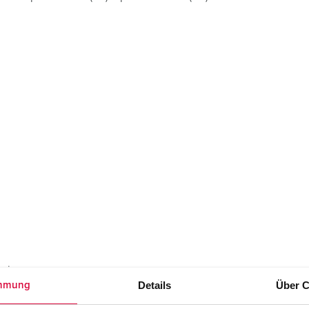
Tecnologia dati / rete
V
Esecuzioni speciali
P
Prodotti complementari
D
S
S
nzina
Details
Über C
mmung