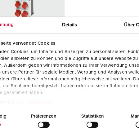
Tecnologia dati / rete
V
Esecuzioni speciali
P
Details
Über C
mmung
Prodotti complementari
D
seite verwendet Cookies
S
den Cookies, um Inhalte und Anzeigen zu personalisieren, Funkt
colo 950010
S
dien anbieten zu können und die Zugriffe auf unsere Website zu
iale
plastica
en. Außerdem geben wir Informationen zu Ihrer Verwendung unse
 unsere Partner für soziale Medien, Werbung und Analysen weite
 di
IP44
tner führen diese Informationen möglicherweise mit weiteren D
zione
die Sie ihnen bereitgestellt haben oder die sie im Rahmen Ihre
6 A, 5 p, 400
2
te gesammelt haben.
tzerklärung
Impressum
2 A, 5 p,
2
dig
Präferenzen
Statistiken
Mar
KO® 16 A,
3
V