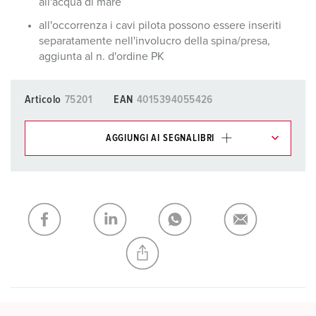
all'acqua di mare
all'occorrenza i cavi pilota possono essere inseriti
separatamente nell'involucro della spina/presa,
aggiunta al n. d'ordine PK
Articolo
75201
EAN
4015394055426
AGGIUNGI AI SEGNALIBRI
I nostri prodotti possono essere gestiti in diverse liste.
La mia lista
(0)
AGGIUNGI
CREA NUOVA LISTA