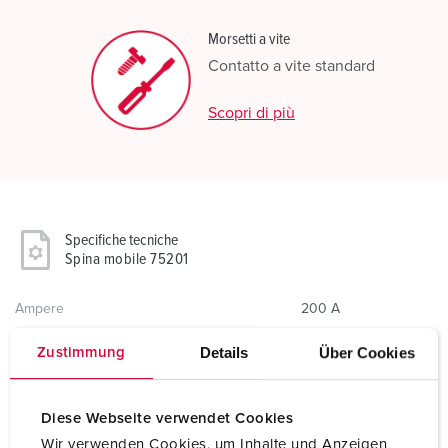
Morsetti a vite
Contatto a vite standard
Scopri di più
Specifiche tecniche
Spina mobile 75201
Ampere
200 A
Poli
4 p
Details
Über Cookies
Zustimmung
Voltaggio
400 V
Diese Webseite verwendet Cookies
Posizioni orologio
6 h
Wir verwenden Cookies, um Inhalte und Anzeigen