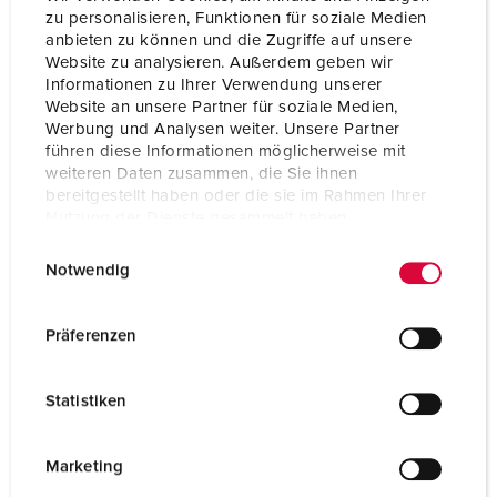
zu personalisieren, Funktionen für soziale Medien
Hertz
50-60 Hz
anbieten zu können und die Zugriffe auf unsere
Website zu analysieren. Außerdem geben wir
Tecnologie di collegamento
morsetti a vite
Informationen zu Ihrer Verwendung unserer
Website an unsere Partner für soziale Medien,
Contatti
standard
Werbung und Analysen weiter. Unsere Partner
führen diese Informationen möglicherweise mit
Grado di protezione
IP67
weiteren Daten zusammen, die Sie ihnen
bereitgestellt haben oder die sie im Rahmen Ihrer
Peso
3210 g
Nutzung der Dienste gesammelt haben.
E
Datenschutzerklärung
Impressum
Dichiarazione di conformità
EAC
Notwendig
i
n
w
Präferenzen
i
l
Statistiken
l
i
g
Marketing
u