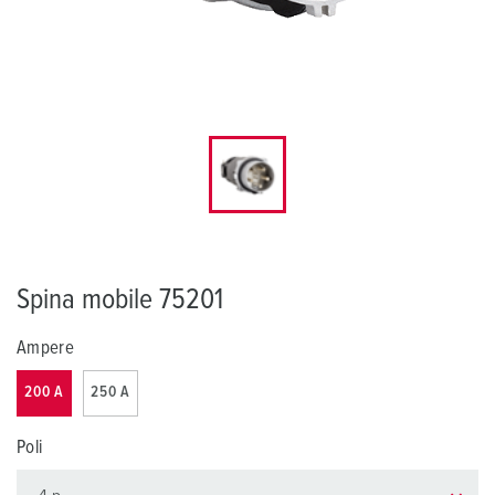
Spina mobile 75201
Ampere
200 A
250 A
Poli