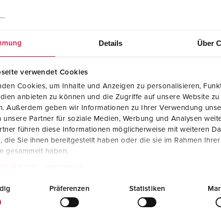
Details
Über C
mmung
seite verwendet Cookies
den Cookies, um Inhalte und Anzeigen zu personalisieren, Funkt
dien anbieten zu können und die Zugriffe auf unsere Website zu
en. Außerdem geben wir Informationen zu Ihrer Verwendung unse
 unsere Partner für soziale Medien, Werbung und Analysen weite
tner führen diese Informationen möglicherweise mit weiteren D
die Sie ihnen bereitgestellt haben oder die sie im Rahmen Ihre
te gesammelt haben.
Dati CAD STP
Presa da pannello Cepex, bianco perla 4120
tzerklärung
Impressum
ZIP, 280 KB
dig
Präferenzen
Statistiken
Mar
Disegni e dimensioni
Presa da pannello Cepex, bianco perla 4120
PNG, 72 KB