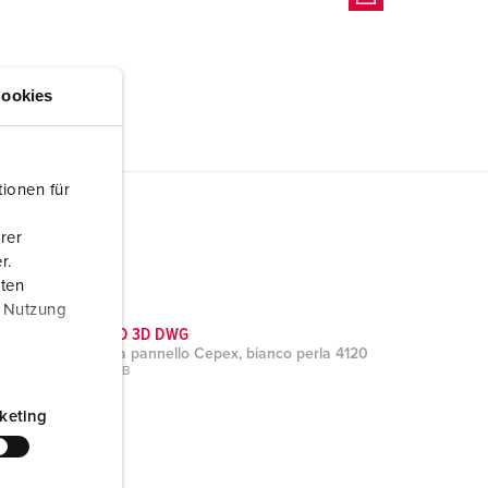
ookies
ionen für
rer
r.
aten
r Nutzung
Dati CAD 3D DWG
Presa da pannello Cepex, bianco perla 4120
ZIP, 509 KB
keting