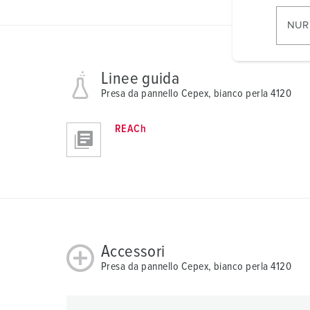
i
l
NUR
l
i
g
Linee guida
u
Presa da pannello Cepex, bianco perla 4120
n
g
REACh
s
a
u
s
w
a
h
Accessori
l
Presa da pannello Cepex, bianco perla 4120