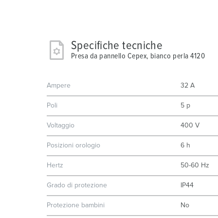
Specifiche tecniche
Presa da pannello Cepex, bianco perla 4120
Ampere
32 A
Poli
5 p
Voltaggio
400 V
Posizioni orologio
6 h
Hertz
50-60 Hz
Grado di protezione
IP44
Protezione bambini
No