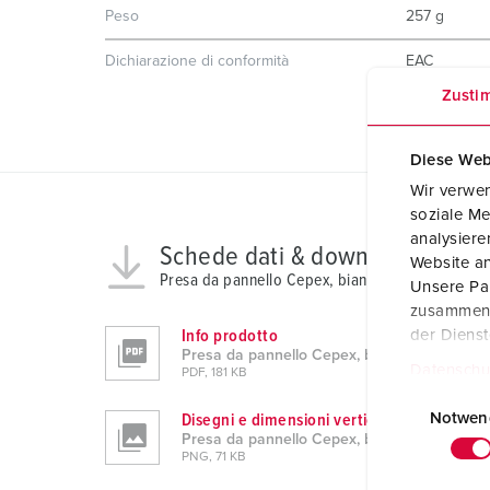
Peso
257 g
Dichiarazione di conformità
EAC
CQC
Zusti
Diese Web
Wir verwen
soziale Me
analysier
Schede dati & download
Website an
Presa da pannello Cepex, bianco perla 4120
Unsere Par
zusammen, 
der Diens
Info prodotto
Presa da pannello Cepex, bianco perla 4120
Datenschu
PDF, 181 KB
E
i
Notwen
Disegni e dimensioni verticale
Presa da pannello Cepex, bianco perla 4120
n
PNG, 71 KB
w