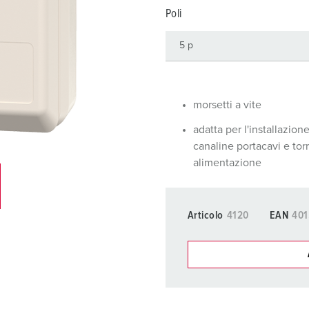
Tecnologia dati / rete
V
Poli
Esecuzioni speciali
P
Prodotti complementari
D
S
morsetti a vite
S
adatta per l'installazione
canaline portacavi e torr
alimentazione
Articolo
4120
EAN
401
I nostri prodot
La mia lista
(0)