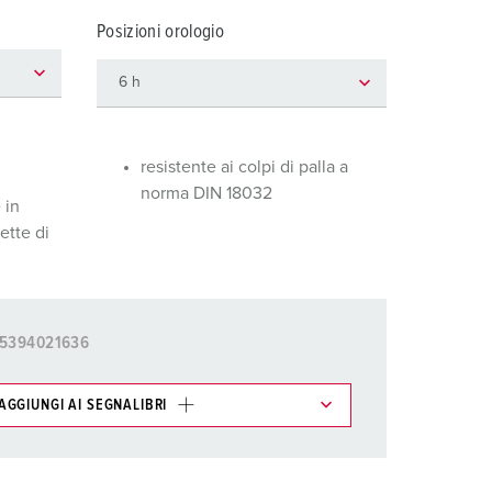
igili del fuoco e protezione civile
Posizioni orologio
er container refrigerati
a campeggio
pine e prese per militare
resistente ai colpi di palla a
norma DIN 18032
trumetazione tecnica per eventi
 in
ette di
5394021636
AGGIUNGI AI SEGNALIBRI
ti possono essere gestiti in diverse liste.
AGGIUNGI