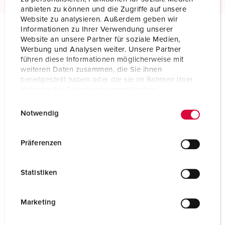
anbieten zu können und die Zugriffe auf unsere
Website zu analysieren. Außerdem geben wir
Informationen zu Ihrer Verwendung unserer
Website an unsere Partner für soziale Medien,
Specifiche tecniche
Werbung und Analysen weiter. Unsere Partner
Spina da parete 2668
führen diese Informationen möglicherweise mit
weiteren Daten zusammen, die Sie ihnen
Ampere
16 A
bereitgestellt haben oder die sie im Rahmen Ihrer
Nutzung der Dienste gesammelt haben.
Poli
5 p
E
Datenschutzerklärung
Impressum
Notwendig
i
Voltaggio
50-500 V
n
Posizioni orologio
10 h
w
Präferenzen
i
Hertz
100-300 Hz
l
Statistiken
l
Tecnologie di collegamento
morsetti a vite
i
g
Contatti
standard
Marketing
u
Grado di protezione
IP44