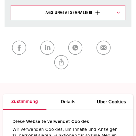
AGGIUNGI AI SEGNALIBRI
I nostri prodotti possono essere gestiti in diverse liste.
La mia lista
(0)
AGGIUNGI
CREA NUOVA LISTA
Morsetti a vite
Details
Über Cookies
Zustimmung
Contatto a vite standard
Diese Webseite verwendet Cookies
Scopri di più
Wir verwenden Cookies, um Inhalte und Anzeigen
zu personalisieren, Funktionen für soziale Medien