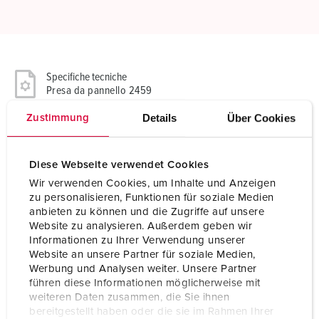
Specifiche tecniche
Presa da pannello 2459
Details
Über Cookies
Zustimmung
Ampere
16 A
Poli
7 p
Diese Webseite verwendet Cookies
Wir verwenden Cookies, um Inhalte und Anzeigen
Voltaggio
400 V
zu personalisieren, Funktionen für soziale Medien
anbieten zu können und die Zugriffe auf unsere
Posizioni orologio
6 h
Website zu analysieren. Außerdem geben wir
Informationen zu Ihrer Verwendung unserer
Hertz
50-60 Hz
Website an unsere Partner für soziale Medien,
Werbung und Analysen weiter. Unsere Partner
Tecnologie di
morsetti a vite
führen diese Informationen möglicherweise mit
collegamento
weiteren Daten zusammen, die Sie ihnen
bereitgestellt haben oder die sie im Rahmen Ihrer
Contatti
portacontatti altamente resistenti al