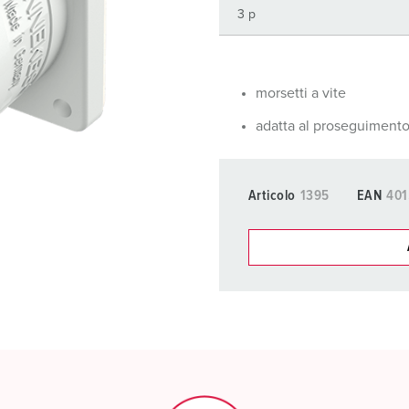
Tecnologia dati / rete
V
Esecuzioni speciali
P
Prodotti complementari
D
morsetti a vite
adatta al proseguimento
S
S
Articolo
1395
EAN
401
I nostri prodot
La mia lista
(0)