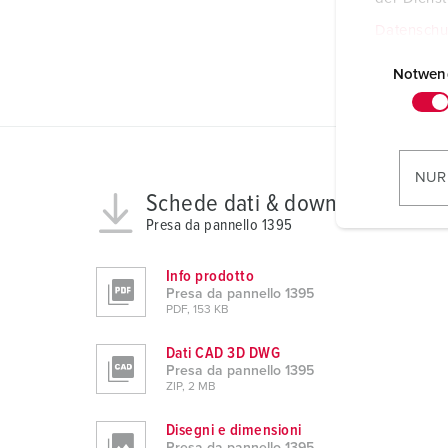
EAC
CQC
Datenschu
CB Zertifikat
E
i
Notwen
n
w
i
l
NUR
l
Schede dati & download
i
Presa da pannello 1395
g
u
Info prodotto
n
Presa da pannello 1395
PDF, 153 KB
g
s
Dati CAD 3D DWG
a
Presa da pannello 1395
u
ZIP, 2 MB
s
Disegni e dimensioni
w