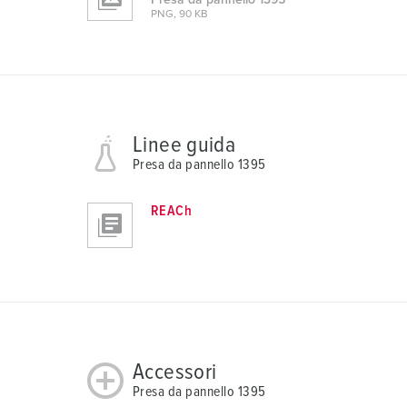
Presa da pannello 1395
a
PNG, 90 KB
h
l
Linee guida
Presa da pannello 1395
REACh
Accessori
Presa da pannello 1395