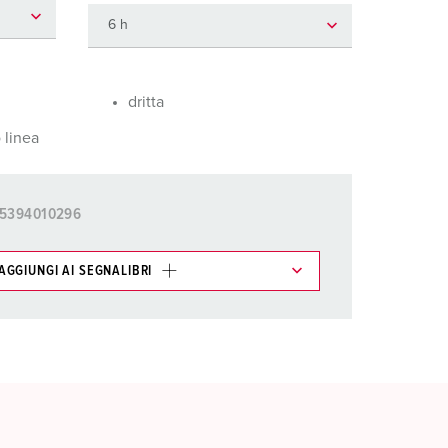
igili del fuoco e protezione civile
er container refrigerati
a campeggio
dritta
 linea
pine e prese per militare
trumetazione tecnica per eventi
5394010296
AGGIUNGI AI SEGNALIBRI
ti possono essere gestiti in diverse liste.
AGGIUNGI
CREA NUOVA LISTA