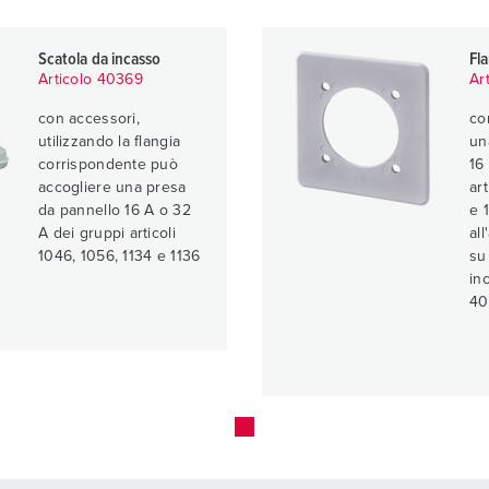
Scatola da incasso
Fl
Articolo 40369
Ar
con accessori,
co
utilizzando la flangia
un
corrispondente può
16
accogliere una presa
ar
da pannello 16 A o 32
e 
A dei gruppi articoli
al
1046, 1056, 1134 e 1136
su
in
40