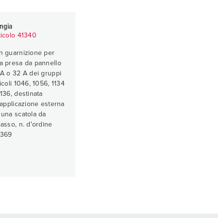
angia
ticolo 41340
n guarnizione per
a presa da pannello
 A o 32 A dei gruppi
ticoli 1046, 1056, 1134
1136, destinata
l'applicazione esterna
 una scatola da
casso, n. d'ordine
369