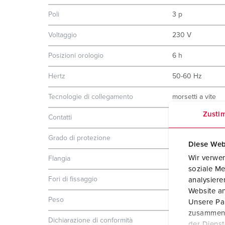
Poli
3 p
Voltaggio
230 V
Posizioni orologio
6 h
Hertz
50-60 Hz
Tecnologie di collegamento
morsetti a vite
Zusti
Contatti
standard
Grado di protezione
IP44
Diese Web
Wir verwen
Flangia
75x75 mm
soziale Me
Fori di fissaggio
60x60 mm
analysier
Website an
Peso
199 g
Unsere Par
zusammen, 
Dichiarazione di conformità
VDE
der Diens