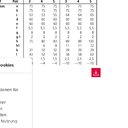
ookies
ionen für
rer
r.
aten
r Nutzung