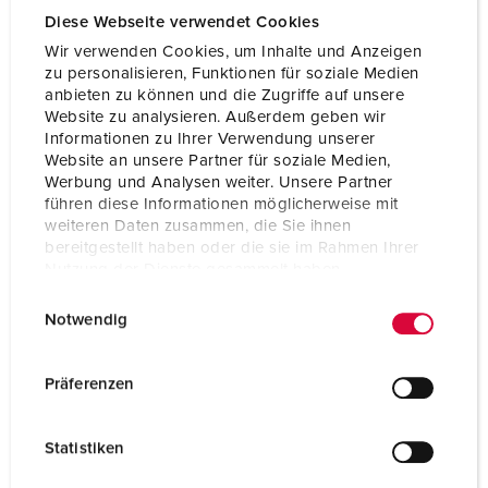
Diese Webseite verwendet Cookies
Flangia
75x75 mm
Wir verwenden Cookies, um Inhalte und Anzeigen
Fori di fissaggio
60x60 mm
zu personalisieren, Funktionen für soziale Medien
anbieten zu können und die Zugriffe auf unsere
Peso
136 g
Website zu analysieren. Außerdem geben wir
Informationen zu Ihrer Verwendung unserer
Website an unsere Partner für soziale Medien,
Dichiarazione di conformità
VDE
EAC
Werbung und Analysen weiter. Unsere Partner
CQC
führen diese Informationen möglicherweise mit
CB Zertifikat
weiteren Daten zusammen, die Sie ihnen
bereitgestellt haben oder die sie im Rahmen Ihrer
Nutzung der Dienste gesammelt haben.
E
Datenschutzerklärung
Impressum
Notwendig
i
n
w
Präferenzen
i
l
Statistiken
l
i