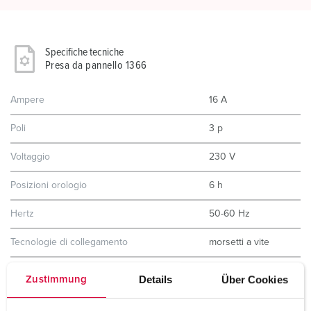
Specifiche tecniche
Presa da pannello 1366
Ampere
16 A
Poli
3 p
Voltaggio
230 V
Posizioni orologio
6 h
Hertz
50-60 Hz
Tecnologie di collegamento
morsetti a vite
Contatti
standard
Details
Über Cookies
Zustimmung
Grado di protezione
IP44