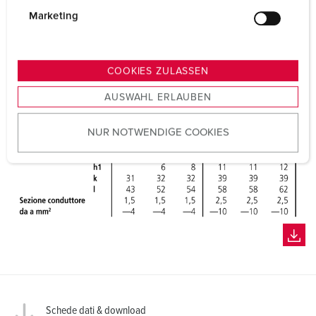
g
Marketing
u
n
g
COOKIES ZULASSEN
s
AUSWAHL ERLAUBEN
a
u
NUR NOTWENDIGE COOKIES
s
w
a
h
l
Schede dati & download