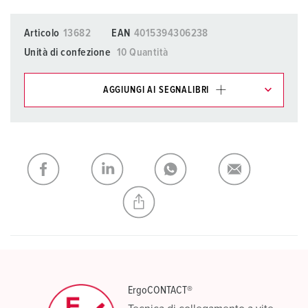
Articolo
13682
EAN
4015394306238
Unità di confezione
10 Quantità
AGGIUNGI AI SEGNALIBRI
I nostri prodotti possono essere gestiti in diverse liste.
La mia lista
(0)
AGGIUNGI
CREA NUOVA LISTA
ErgoCONTACT®