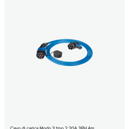
Cavo di carica Modo 3 tipo 2 20A 3PH 4m