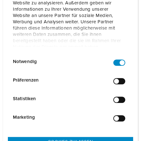
Website zu analysieren. Außerdem geben wir
Informationen zu Ihrer Verwendung unserer
Website an unsere Partner für soziale Medien,
Werbung und Analysen weiter. Unsere Partner
führen diese Informationen möglicherweise mit
weiteren Daten zusammen, die Sie ihnen
bereitgestellt haben oder die sie im Rahmen Ihrer
Nutzung der Dienste gesammelt haben.
E
Datenschutzerklärung
Impressum
Notwendig
i
n
w
Präferenzen
Cavo di carica Modo 3 tipo2 32A 1PH 7,5m
i
Articolo
36404
l
Statistiken
l
AL PRODOTTO
i
g
Marketing
u
n
g