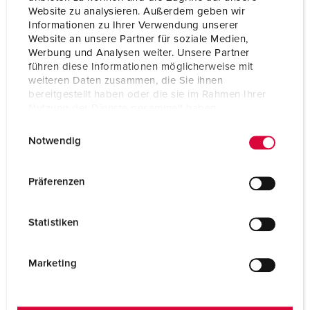
Website zu analysieren. Außerdem geben wir
Informationen zu Ihrer Verwendung unserer
Website an unsere Partner für soziale Medien,
Werbung und Analysen weiter. Unsere Partner
führen diese Informationen möglicherweise mit
weiteren Daten zusammen, die Sie ihnen
bereitgestellt haben oder die sie im Rahmen Ihrer
Nutzung der Dienste gesammelt haben.
E
Datenschutzerklärung
Impressum
Notwendig
i
n
Contatto
w
Präferenzen
i
Avete domande sulle nostre soluzioni e i nostri prodotti?
l
Siamo qui per voi:
Statistiken
l
i
MODULO DI CONTATTO
g
Marketing
u
n
CONTATTI SUL SITO