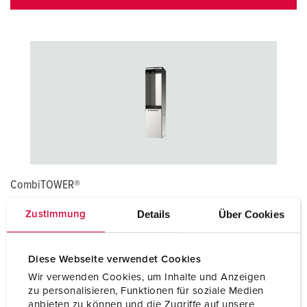
CombiTOWER®
CombiTOWER® per l'area dei binari consentono una
Details
Über Cookies
Zustimmung
distribuzione sicura dell'energia elettrica direttamente sul
posto di lavoro. Date un'occhiata al nostro portfolio:
Diese Webseite verwendet Cookies
COMBITOWER®
Wir verwenden Cookies, um Inhalte und Anzeigen
zu personalisieren, Funktionen für soziale Medien
anbieten zu können und die Zugriffe auf unsere