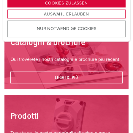
g
COOKIES ZULASSEN
s
AUSWAHL ERLAUBEN
a
u
NUR NOTWENDIGE COOKIES
s
w
Cataloghi & brochure
a
h
l
Qui troverete i nostri cataloghi e brochure più recenti.
LEGGI DI PIÙ
Prodotti