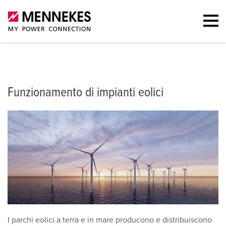
namento di impianti eolici
Impianti onshore
Impianti offshore
Portfo
Funzionamento di impianti eolici
I parchi eolici a terra e in mare producono e distribuiscono