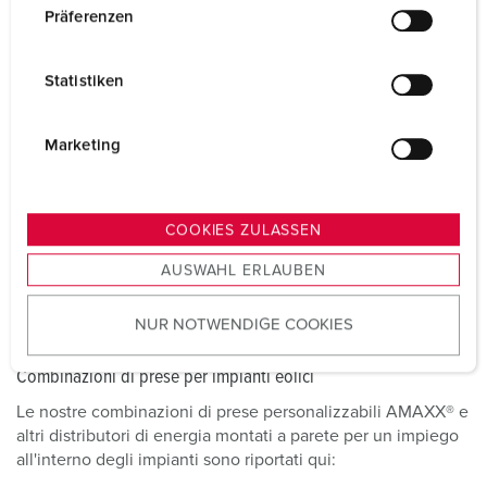
w
Präferenzen
riportate nel nostro portfolio di prodotti.
i
l
PORTAFOGLIO SPINE E PRESE
Statistiken
l
i
g
Marketing
u
n
g
COOKIES ZULASSEN
s
AUSWAHL ERLAUBEN
a
u
NUR NOTWENDIGE COOKIES
s
w
Combinazioni di prese per impianti eolici
a
h
Le nostre combinazioni di prese personalizzabili AMAXX® e
l
altri distributori di energia montati a parete per un impiego
all'interno degli impianti sono riportati qui: