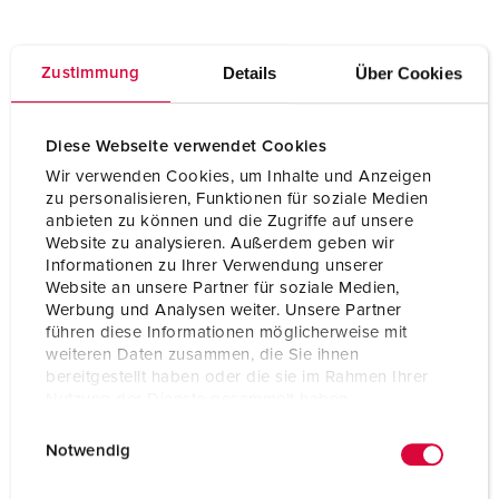
Details
Über Cookies
Zustimmung
Il nostro portfolio nel settore dell'energia eolica
Diese Webseite verwendet Cookies
Wir verwenden Cookies, um Inhalte und Anzeigen
zu personalisieren, Funktionen für soziale Medien
anbieten zu können und die Zugriffe auf unsere
Website zu analysieren. Außerdem geben wir
Informationen zu Ihrer Verwendung unserer
Website an unsere Partner für soziale Medien,
Werbung und Analysen weiter. Unsere Partner
führen diese Informationen möglicherweise mit
weiteren Daten zusammen, die Sie ihnen
bereitgestellt haben oder die sie im Rahmen Ihrer
Nutzung der Dienste gesammelt haben.
Spine e prese per impianti eolici
E
Datenschutzerklärung
Impressum
Per la distribuzione della corrente nella torre e nella
Notwendig
i
gondola degli impianti eolici offriamo diverse prese da
n
parete e da pannello. Le soluzioni di prodotto adatte sono