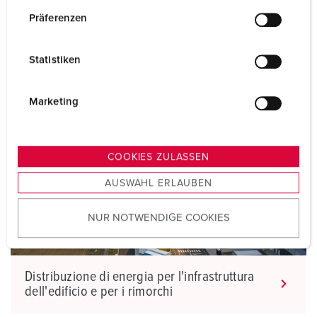
State cercando una distribuzione di energia per
w
Präferenzen
l'infrastruttura degli edilizie e rimorchi?
i
l
Statistiken
l
i
g
Marketing
u
n
g
COOKIES ZULASSEN
s
AUSWAHL ERLAUBEN
a
u
NUR NOTWENDIGE COOKIES
s
w
a
h
Distribuzione di energia per l'infrastruttura
l
dell'edificio e per i rimorchi