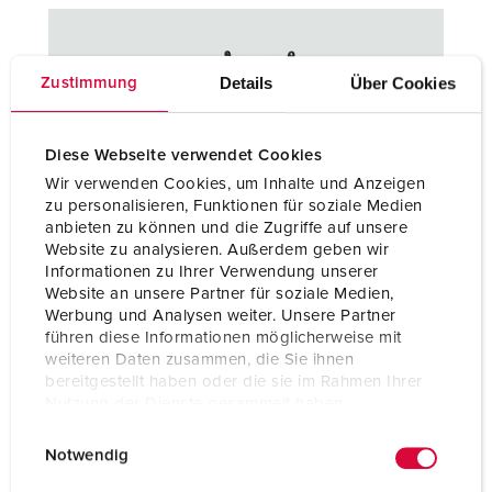
Details
Über Cookies
Zustimmung
Diese Webseite verwendet Cookies
Wir verwenden Cookies, um Inhalte und Anzeigen
zu personalisieren, Funktionen für soziale Medien
anbieten zu können und die Zugriffe auf unsere
Combinazioni di prese per centri logistici
Website zu analysieren. Außerdem geben wir
Informationen zu Ihrer Verwendung unserer
Scoprite le innovative combinazioni di prese MENNEKES. I
Website an unsere Partner für soziale Medien,
distributori AMAXX® sono adatti sia per esterni che per
Werbung und Analysen weiter. Unsere Partner
interni. Le specifiche e i montaggi esatti possono essere
führen diese Informationen möglicherweise mit
stabiliti in modo personalizzato.
weiteren Daten zusammen, die Sie ihnen
bereitgestellt haben oder die sie im Rahmen Ihrer
Nutzung der Dienste gesammelt haben.
PORTAFOGLIO COMBINAZIONI DI PRESE
E
Datenschutzerklärung
Impressum
Notwendig
i
n