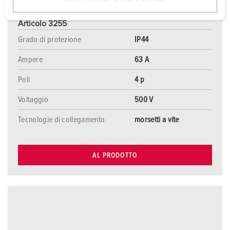
w
a
Articolo 3255
h
Grado di protezione
IP44
l
Ampere
63 A
Poli
4 p
Voltaggio
500 V
Tecnologie di collegamento
morsetti a vite
AL PRODOTTO