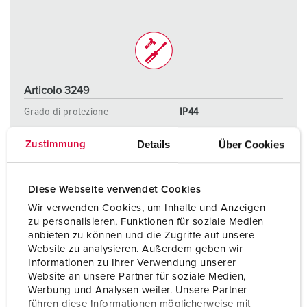
Articolo 3249
Grado di protezione
IP44
Ampere
63 A
Details
Über Cookies
Zustimmung
Poli
4 p
Diese Webseite verwendet Cookies
Voltaggio
230 V
Wir verwenden Cookies, um Inhalte und Anzeigen
Tecnologie di collegamento
morsetti a vite
zu personalisieren, Funktionen für soziale Medien
anbieten zu können und die Zugriffe auf unsere
Website zu analysieren. Außerdem geben wir
Informationen zu Ihrer Verwendung unserer
AL PRODOTTO
Website an unsere Partner für soziale Medien,
Werbung und Analysen weiter. Unsere Partner
führen diese Informationen möglicherweise mit