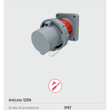
a
h
l
Articolo 1259
Grado di protezione
IP67