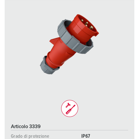
a
h
l
Articolo 3339
Grado di protezione
IP67