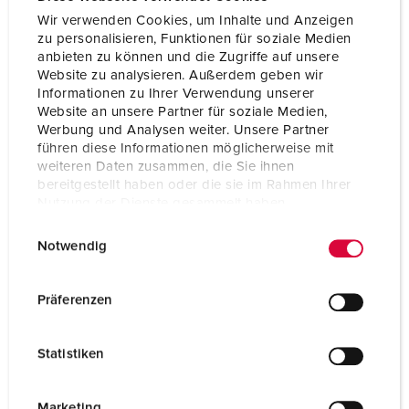
Wir verwenden Cookies, um Inhalte und Anzeigen
zu personalisieren, Funktionen für soziale Medien
anbieten zu können und die Zugriffe auf unsere
Website zu analysieren. Außerdem geben wir
Informationen zu Ihrer Verwendung unserer
Website an unsere Partner für soziale Medien,
Werbung und Analysen weiter. Unsere Partner
führen diese Informationen möglicherweise mit
weiteren Daten zusammen, die Sie ihnen
bereitgestellt haben oder die sie im Rahmen Ihrer
Nutzung der Dienste gesammelt haben.
E
Datenschutzerklärung
Impressum
Notwendig
i
n
Articolo 15681
w
in acciaio inox (materiale 1.4301), su richiesta materiale
Präferenzen
1.4571, con porta chiudibile a chiave, con calotta e
i
pannello frontale amovibili, dimensioni (alt. x largh. x
l
Statistiken
prof.) 1043 x 254 x 415 mm, verniciata giallo segnale
l
(RAL 1003)
i
g
Marketing