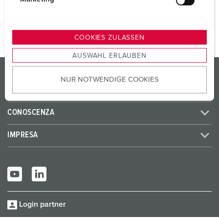
AL PRODOTTO
u
n
g
COOKIES ZULASSEN
s
AUSWAHL ERLAUBEN
a
PRODOTTI/SOLUZIONI
u
NUR NOTWENDIGE COOKIES
s
SERVICE
w
a
CONOSCENZA
h
l
IMPRESA
Login partner