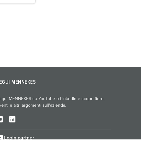
EGUI MENNEKES
egui MENNEKES su YouTube o LinkedIn e scopri fiere,
venti e altri argomenti sull'azienda.
Login partner