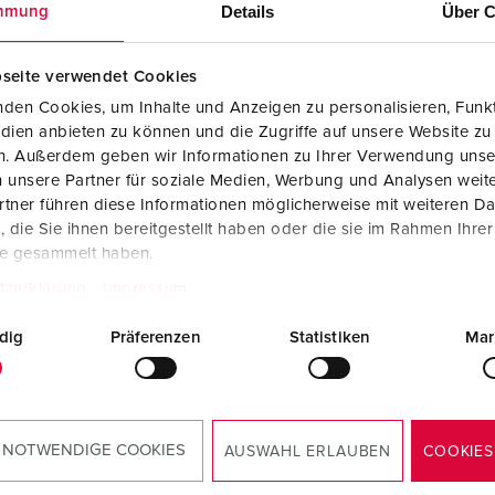
Tecnologia dati / rete
V
Details
Über C
mmung
Esecuzioni speciali
P
seite verwendet Cookies
Prodotti complementari
D
den Cookies, um Inhalte und Anzeigen zu personalisieren, Funkt
dien anbieten zu können und die Zugriffe auf unsere Website zu
S
en. Außerdem geben wir Informationen zu Ihrer Verwendung unse
 unsere Partner für soziale Medien, Werbung und Analysen weite
olo 15679
S
tner führen diese Informationen möglicherweise mit weiteren D
ciaio inox (materiale
die Sie ihnen bereitgestellt haben oder die sie im Rahmen Ihre
1), su richiesta materiale
te gesammelt haben.
1, con calotta e pannello
ale amovibili, dimensioni
tzerklärung
Impressum
 x largh. x prof.) 1043 x 254,5
 mm, verniciata giallo
dig
Präferenzen
Statistiken
Mar
ale (RAL 1003)
AL PRODOTTO
 NOTWENDIGE COOKIES
AUSWAHL ERLAUBEN
COOKIES