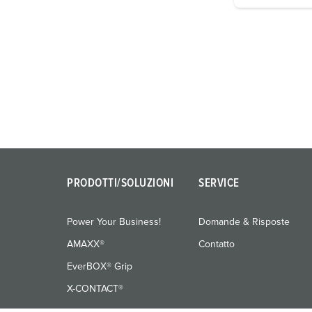
i
g
u
n
g
s
a
u
s
w
a
PRODOTTI/SOLUZIONI
SERVICE
h
l
Power Your Business!
Domande & Risposte
AMAXX®
Contatto
EverBOX® Grip
X-CONTACT®